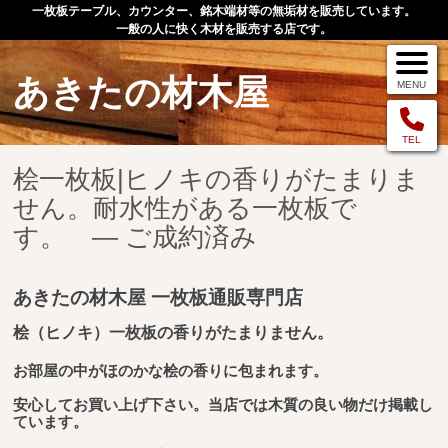
一枚板テーブル、カウンター、銘木端材等の無垢材を販売しています。
一般の人に快く木材を販売する店です。
あきたの材木屋
MENU
メニュー
TEL
桧一枚板|ヒノキの香りがたまりま
TOP
せん。耐水性がある一枚板で
す。 ― ご成約済み
作品例
手作りオーダー家具
あきたの材木屋 一枚板通販専門店
店舗案内
桧（ヒノキ）一枚板の香りがたまりません。
お問い合わせ
お部屋の中がほのかな桧の香りに包まれます。
お客様の声
安心してお買い上げ下さい。当店では木質の良い物だけ掲載し
ています。
お買い物の流れ