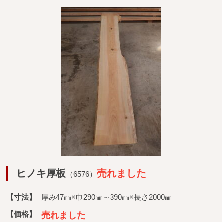
ヒノキ厚板
売れました
（6576）
【寸法】
厚み47㎜×巾290㎜～390㎜×長さ2000㎜
【価格】
売れました