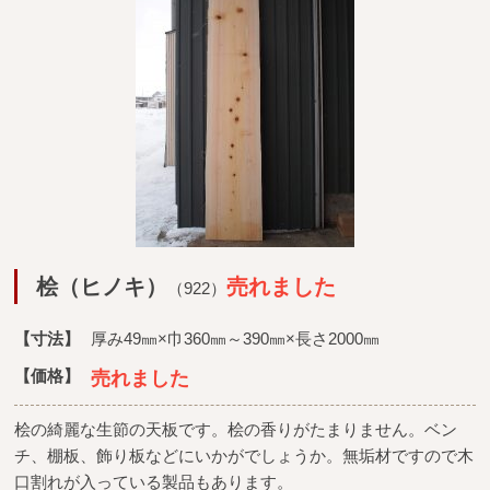
桧（ヒノキ）
売れました
（922）
【寸法】
厚み49㎜×巾360㎜～390㎜×長さ2000㎜
【価格】
売れました
桧の綺麗な生節の天板です。桧の香りがたまりません。ベン
チ、棚板、飾り板などにいかがでしょうか。無垢材ですので木
口割れが入っている製品もあります。