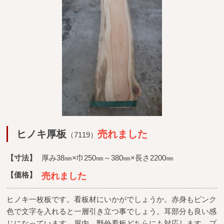
広葉樹一枚板
銘木製品
商品検索
ヒノキ厚板
売れました
（7119）
【寸法】
厚み38㎜×巾250㎜～380㎜×長さ2200㎜
【価格】
売れました
ヒノキ一枚板です。看板材にいかがでしょうか。赤身もピンク
色で文字を入れると一層引き立つ事でしょう。耳部分も良い感
じになっています。屋内、野外看板どちらにも対応します。プ