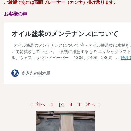
ご希望であれば両面プレーナー（カンナ）掛け承ります。
送料・お支払い方法について
お客様の声
ご注文前の注意点
Attention
before ordering
一枚板を直販できる店
オイル塗装の
メンテナンスについて
オーダー加工について
ブログ
当店の考え方
← 前へ
1
2
3
4
次へ →
カテゴリー