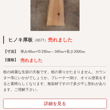
ヒノキ厚板
売れました
（6577）
【寸法】
厚み48㎜×巾290㎜～340㎜×長さ2000㎜
【価格】
売れました
桧の綺麗な生節の天板です。桧の香りがたまりません。カウン
ター等にいかがでしょうか。プレーナー掛け、オイル塗装をす
ると素晴らしくなります。無垢材ですので多少干し割れがあり
ます。ご理解下さい。
詳細を見る