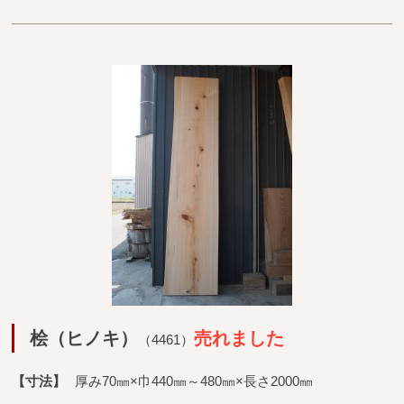
桧（ヒノキ）
売れました
（4461）
【寸法】
厚み70㎜×巾440㎜～480㎜×長さ2000㎜