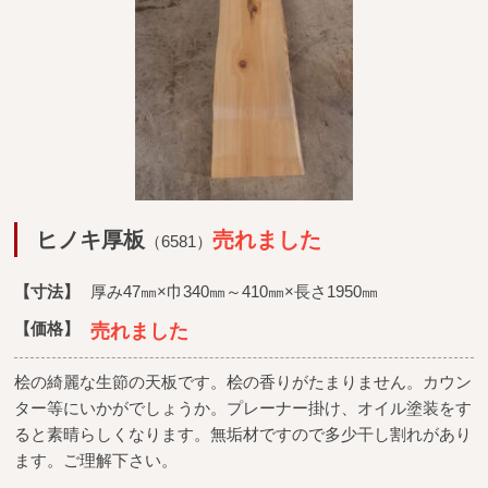
ヒノキ厚板
売れました
（6581）
【寸法】
厚み47㎜×巾340㎜～410㎜×長さ1950㎜
【価格】
売れました
桧の綺麗な生節の天板です。桧の香りがたまりません。カウン
ター等にいかがでしょうか。プレーナー掛け、オイル塗装をす
ると素晴らしくなります。無垢材ですので多少干し割れがあり
ます。ご理解下さい。