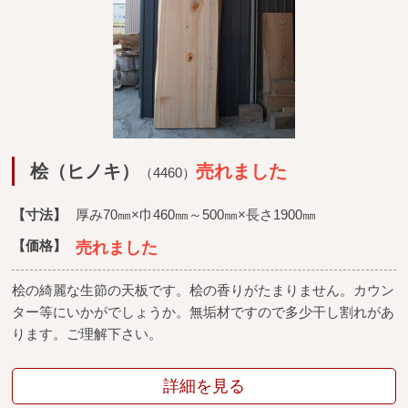
桧（ヒノキ）
売れました
（4460）
【寸法】
厚み70㎜×巾460㎜～500㎜×長さ1900㎜
【価格】
売れました
桧の綺麗な生節の天板です。桧の香りがたまりません。カウン
ター等にいかがでしょうか。無垢材ですので多少干し割れがあ
ります。ご理解下さい。
詳細を見る