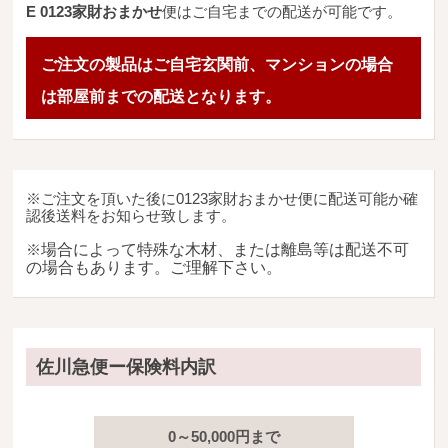
広葉樹一枚板
E 0123家財おまかせ
便はご自宅までの配送が可能です。
銘木製品
ご注文の製品はご自宅玄関前、マンションの場合
は部屋前までの配送となります。
商品検索
※ご注文を頂いた後に0123家財おまかせ便に配送可能か確
認後送料をお知らせ致します。
※
場合によって特殊な木材、または離島等は配送不可
の場合もあります。ご理解下さい。
佐川急便ー保険料内訳
0～50,000円まで