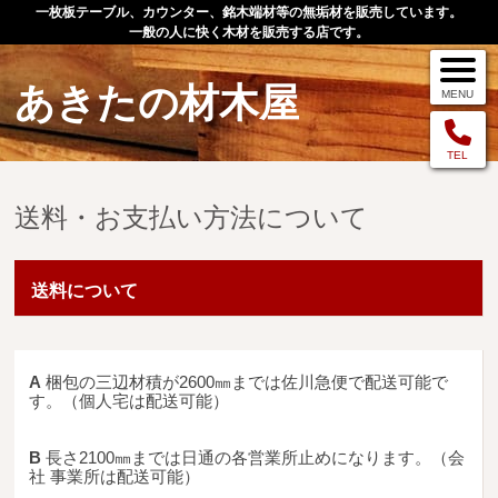
一枚板テーブル、カウンター、銘木端材等の無垢材を販売しています。
一般の人に快く木材を販売する店です。
あきたの材木屋
MENU
メニュー
TEL
送料・お支払い方法について
TOP
作品例
送料について
手作りオーダー家具
店舗案内
A
梱包の三辺材積が2600㎜までは佐川急便で配送可能で
お問い合わせ
す。（個人宅は配送可能）
お客様の声
B
長さ2100㎜までは日通の各営業所止めになります。（会
社 事業所は配送可能）
お買い物の流れ