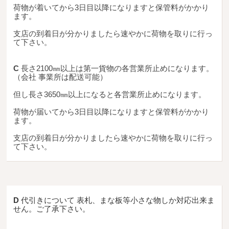
荷物が着いてから3日目以降になりますと保管料がかかり
送料・お支払い方法について
ます。
ご注文前の注意点
支店の到着日が分かりましたら速やかに荷物を取りに行っ
て下さい。
Attention
before ordering
C
長さ2100㎜以上は第一貨物の各営業所止めになります。
（会社 事業所は配送可能）
一枚板を直販できる店
但し長さ3650㎜以上になると各営業所止めになります。
オイル塗装の
荷物が届いてから3日目以降になりますと保管料がかかり
メンテナンスについて
ます。
オーダー加工について
支店の到着日が分かりましたら速やかに荷物を取りに行っ
て下さい。
ブログ
当店の考え方
D
代引きについて 表札、まな板等小さな物しか対応出来ま
カテゴリー
せん。ご了承下さい。