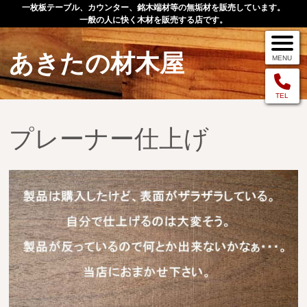
一枚板テーブル、カウンター、銘木端材等の無垢材を販売しています。
一般の人に快く木材を販売する店です。
あきたの材木屋
MENU
メニュー
TEL
プレーナー仕上げ
TOP
作品例
手作りオーダー家具
店舗案内
お問い合わせ
お客様の声
お買い物の流れ