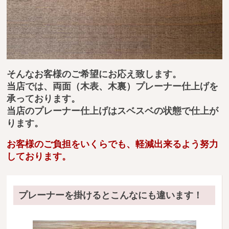
送料・お支払い方法について
ご注文前の注意点
Attention
before ordering
そんなお客様のご希望にお応え致します。
一枚板を直販できる店
当店では、両面（木表、木裏）プレーナー仕上げを
承っております。
オイル塗装の
当店のプレーナー仕上げはスベスベの状態で仕上が
メンテナンスについて
ります。
オーダー加工について
お客様のご負担をいくらでも、軽減出来るよう努力
ブログ
しております。
当店の考え方
プレーナーを掛けるとこんなにも違います！
カテゴリー