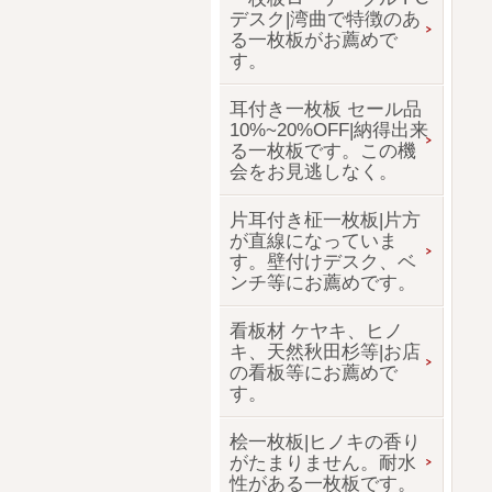
デスク|湾曲で特徴のあ
る一枚板がお薦めで
す。
耳付き一枚板 セール品
10%~20%OFF|納得出来
る一枚板です。この機
会をお見逃しなく。
片耳付き柾一枚板|片方
が直線になっていま
す。壁付けデスク、ベ
ンチ等にお薦めです。
看板材 ケヤキ、ヒノ
キ、天然秋田杉等|お店
の看板等にお薦めで
す。
桧一枚板|ヒノキの香り
がたまりません。耐水
性がある一枚板です。