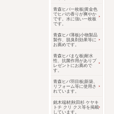
青森ヒバ一枚板|黄金色
でヒバの香りが爽やか
です。水に強い一枚板
です。
青森ヒバ薄板|小物製品
製作、脱臭剤効果等に
お薦めです。
青森ヒバまな板|耐水
性、抗菌作用がありプ
レゼントにお薦めで
す。
青森ヒバ羽目板|新築、
リフォーム等に使用さ
れています。
銘木端材|秋田杉 ケヤキ
トチ クリ クス等を掲載
しています。