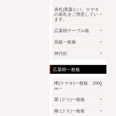
表札|青森ヒバ、ケヤキ
の表札をご用意してい
ます。
広葉樹テーブル板
高級一枚板
神代杉
広葉樹一枚板
欅(ケヤキ)一枚板 2000
㎜～
栗 (クリ)一枚板
楠 (クス)一枚板