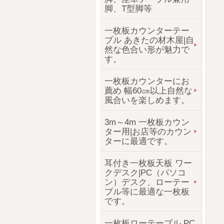
脚、T型脚等
一枚板カウンターテー
ブル あきたの材木屋|自
然な色合い形が魅力で
す。
一枚板カウンターにお
薦め 幅60㎝以上自然な
風合いを楽しめます。
3m～4m 一枚板カウン
ター用|お店等のカウン
ターに最適です。
耳付き一枚板天板 ワー
クデスク|PC（パソコ
ン）デスク、ローテー
ブル等に最適な一枚板
です。
一枚板ローテーブル PC