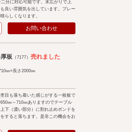
は十二分に対応可能です。末広がりで上
分も良い雰囲気を出しています。プレー
素晴らしくなります。
お問い合わせ
杉厚板
売れました
（7177）
10㎜×長さ2000㎜
く杢目も落ち着いた感じがする一枚板で
50㎜～710㎜ありますのでテーブル
。上下（濃い部分）に割れ止めボンドを
けをすると落ちます。是非この機会をお