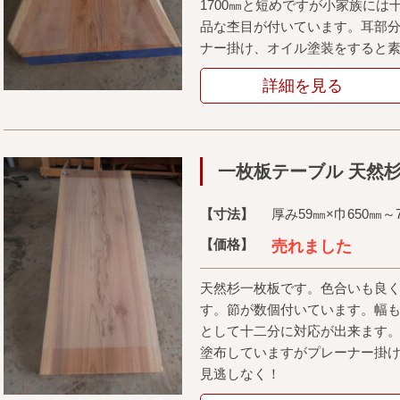
1700㎜と短めですが小家族に
品な杢目が付いています。耳部
ナー掛け、オイル塗装をすると
詳細を見る
一枚板テーブル 天然
【寸法】
厚み59㎜×巾650㎜～7
【価格】
売れました
天然杉一枚板です。色合いも良
す。節が数個付いています。幅も6
として十二分に対応が出来ます
塗布していますがプレーナー掛
見逃しなく！