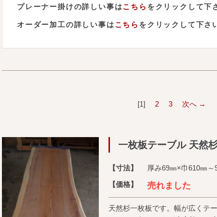
プレーナー掛けの詳しい事は
こちら
をクリックして下
オーダー加工の詳しい事は
こちら
をクリックして下さ
1
2
3
次へ →
一枚板テーブル 天然
【寸法】
厚み69㎜×巾610㎜～9
【価格】
売れました
天然杉一枚板です。幅が広くテ