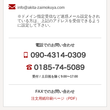
送料・お支払い方法について
info@akita-zaimokuya.com
ご注文前の注意点
※ドメイン指定受信など迷惑メール設定をされ
ている方は、上記のアドレスを受信できるよう
に設定して下さい。
Attention
before ordering
一枚板を直販できる店
電話でのお問い合わせ
オイル塗装の
メンテナンスについて
オーダー加工について
ブログ
受付 / 土日祝を除く9:00〜17:00
当店の考え方
FAXでのお問い合わせ
注文用紙印刷ページ（PDF）
カテゴリー