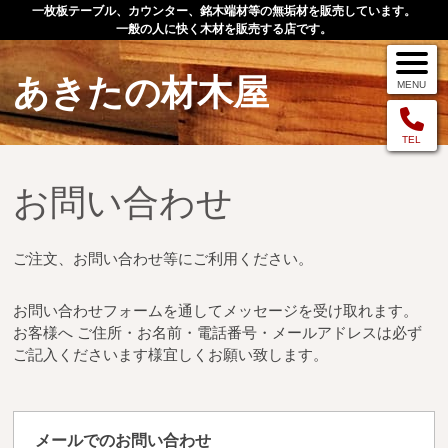
一枚板テーブル、カウンター、銘木端材等の無垢材を販売しています。
一般の人に快く木材を販売する店です。
あきたの材木屋
MENU
メニュー
TEL
お問い合わせ
TOP
作品例
ご注文、お問い合わせ等にご利用ください。
手作りオーダー家具
お問い合わせフォームを通してメッセージを受け取れます。
店舗案内
お客様へ ご住所・お名前・電話番号・メールアドレスは必ず
お問い合わせ
ご記入くださいます様宜しくお願い致します。
お客様の声
お買い物の流れ
メールでのお問い合わせ