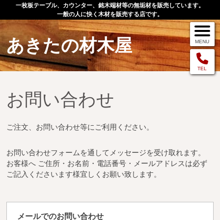
一枚板テーブル、カウンター、銘木端材等の無垢材を販売しています。
一般の人に快く木材を販売する店です。
あきたの材木屋
MENU
メニュー
TEL
お問い合わせ
TOP
作品例
ご注文、お問い合わせ等にご利用ください。
手作りオーダー家具
お問い合わせフォームを通してメッセージを受け取れます。
店舗案内
お客様へ ご住所・お名前・電話番号・メールアドレスは必ず
お問い合わせ
ご記入くださいます様宜しくお願い致します。
お客様の声
お買い物の流れ
メールでのお問い合わせ