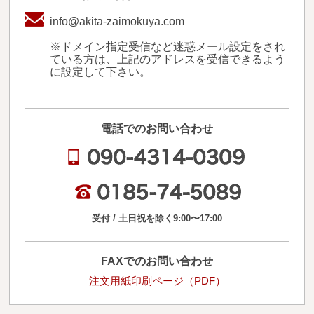
送料・お支払い方法について
info@akita-zaimokuya.com
ご注文前の注意点
※ドメイン指定受信など迷惑メール設定をされ
ている方は、上記のアドレスを受信できるよう
に設定して下さい。
Attention
before ordering
一枚板を直販できる店
電話でのお問い合わせ
オイル塗装の
メンテナンスについて
オーダー加工について
ブログ
受付 / 土日祝を除く9:00〜17:00
当店の考え方
FAXでのお問い合わせ
注文用紙印刷ページ（PDF）
カテゴリー