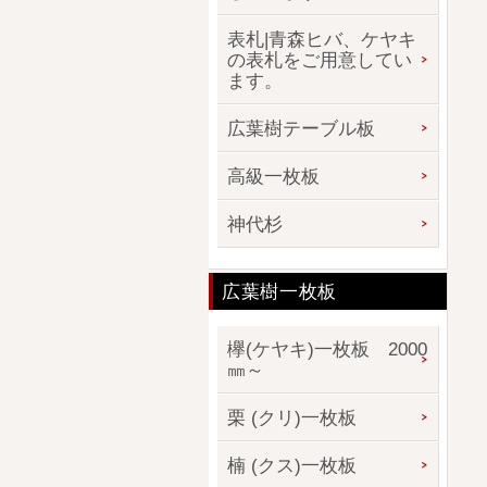
表札|青森ヒバ、ケヤキ
の表札をご用意してい
ます。
広葉樹テーブル板
高級一枚板
神代杉
広葉樹一枚板
欅(ケヤキ)一枚板 2000
㎜～
栗 (クリ)一枚板
楠 (クス)一枚板