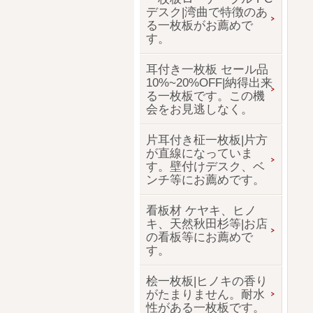
デスク|湾曲で特徴のあ
る一枚板がお薦めで
す。
耳付き一枚板 セール品
10%~20%OFF|納得出来
る一枚板です。この機
会をお見逃しなく。
片耳付き柾一枚板|片方
が直線になっていま
す。壁付けデスク、ベ
ンチ等にお薦めです。
看板材 ケヤキ、ヒノ
キ、天然秋田杉等|お店
の看板等にお薦めで
す。
桧一枚板|ヒノキの香り
がたまりません。耐水
性がある一枚板です。