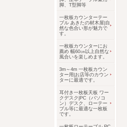
脚、T型脚等
一枚板カウンターテー
ブル あきたの材木屋|自
然な色合い形が魅力で
す。
一枚板カウンターにお
薦め 幅60㎝以上自然な
風合いを楽しめます。
3m～4m 一枚板カウン
ター用|お店等のカウン
ターに最適です。
耳付き一枚板天板 ワー
クデスク|PC（パソコ
ン）デスク、ローテー
ブル等に最適な一枚板
です。
一枚板ローテーブル PC