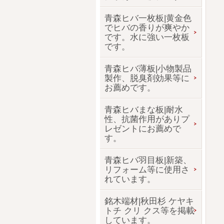
青森ヒバ一枚板|黄金色
でヒバの香りが爽やか
です。水に強い一枚板
です。
青森ヒバ薄板|小物製品
製作、脱臭剤効果等に
お薦めです。
青森ヒバまな板|耐水
性、抗菌作用がありプ
レゼントにお薦めで
す。
青森ヒバ羽目板|新築、
リフォーム等に使用さ
れています。
銘木端材|秋田杉 ケヤキ
トチ クリ クス等を掲載
しています。