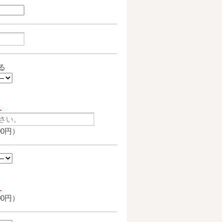
る
。
00円）
。
00円）