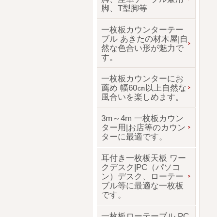
脚、T型脚等
一枚板カウンターテー
ブル あきたの材木屋|自
然な色合い形が魅力で
す。
一枚板カウンターにお
薦め 幅60㎝以上自然な
風合いを楽しめます。
3m～4m 一枚板カウン
ター用|お店等のカウン
ターに最適です。
耳付き一枚板天板 ワー
クデスク|PC（パソコ
ン）デスク、ローテー
ブル等に最適な一枚板
です。
一枚板ローテーブル PC