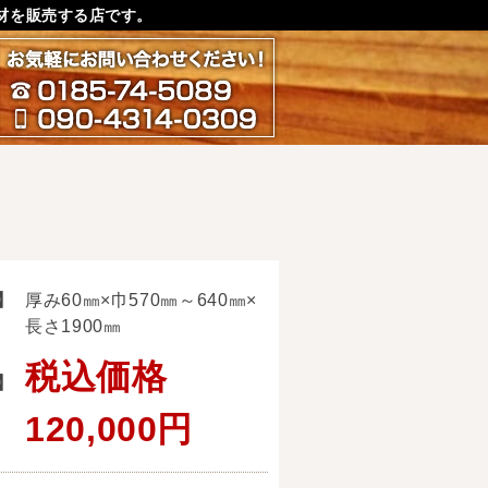
材を販売する店です。
お気軽にお問い合わせ下さ
0185-74-5089
090-4314-0309
】
厚み60㎜×巾570㎜～640㎜×
長さ1900㎜
税込価格
】
120,000円