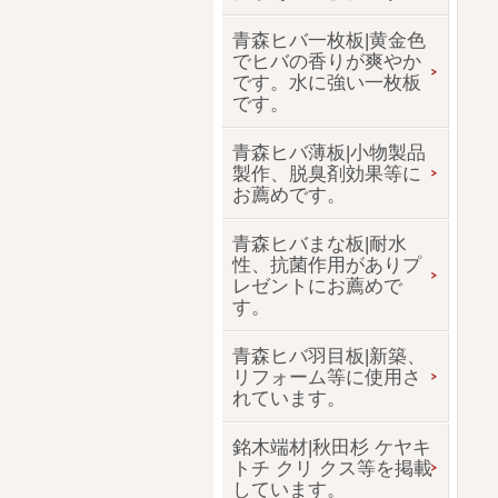
青森ヒバ一枚板|黄金色
でヒバの香りが爽やか
です。水に強い一枚板
です。
青森ヒバ薄板|小物製品
製作、脱臭剤効果等に
お薦めです。
青森ヒバまな板|耐水
性、抗菌作用がありプ
レゼントにお薦めで
す。
青森ヒバ羽目板|新築、
リフォーム等に使用さ
れています。
銘木端材|秋田杉 ケヤキ
トチ クリ クス等を掲載
しています。