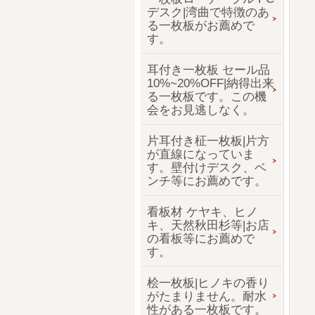
デスク|湾曲で特徴のあ
る一枚板がお薦めで
す。
耳付き一枚板 セール品
10%~20%OFF|納得出来
る一枚板です。この機
会をお見逃しなく。
片耳付き柾一枚板|片方
が直線になっていま
す。壁付けデスク、ベ
ンチ等にお薦めです。
看板材 ケヤキ、ヒノ
キ、天然秋田杉等|お店
の看板等にお薦めで
す。
桧一枚板|ヒノキの香り
がたまりません。耐水
性がある一枚板です。