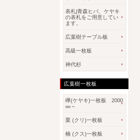
表札|青森ヒバ、ケヤキ
の表札をご用意してい
ます。
広葉樹テーブル板
高級一枚板
神代杉
広葉樹一枚板
欅(ケヤキ)一枚板 2000
㎜～
栗 (クリ)一枚板
楠 (クス)一枚板