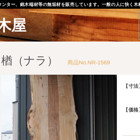
ウンター、銘木端材等の無垢材を販売しています。一般の人に快く木
木屋
楢（ナラ）
商品No.NR-1569
【寸法
【価格