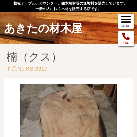
一枚板テーブル、カウンター、銘木端材等の無垢材を販売しています。
一般の人に快く木材を販売する店です。
あきたの材木屋
MENU
メニュー
TEL
楠（クス）
TOP
商品No.KS-3917
作品例
手作りオーダー家具
店舗案内
お問い合わせ
お客様の声
お買い物の流れ