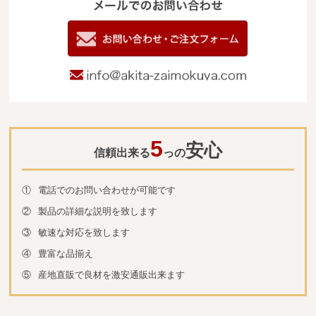
メールでのお
電
09
お問い合わせ
info@akita-za
5
安心
信頼出来る
っの
①
電話でのお問い合わせが可能です
②
製品の詳細な説明を致します
③
敏速な対応を致します
④
豊富な品揃え
⑤
産地直販で良材を激安通販出来ます