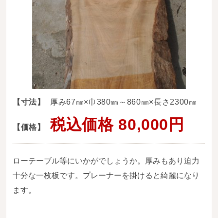
送料・お支払い方法について
ご注文前の注意点
Attention
before ordering
一枚板を直販できる店
オイル塗装の
【寸法】
厚み67㎜×巾380㎜～860㎜×長さ2300㎜
メンテナンスについて
税込価格 80,000円
【価格】
オーダー加工について
ブログ
ローテーブル等にいかがでしょうか。厚みもあり迫力
当店の考え方
十分な一枚板です。プレーナーを掛けると綺麗になり
ます。
カテゴリー