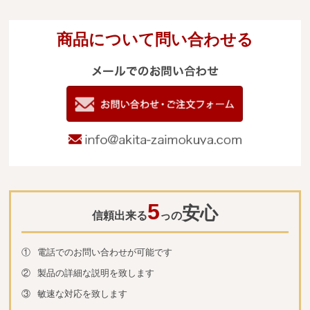
商品について問い合わせる
メールでのお
電
09
お問い合わせ
info@akita-za
5
安心
信頼出来る
っの
①
電話でのお問い合わせが可能です
②
製品の詳細な説明を致します
③
敏速な対応を致します