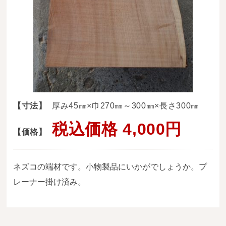
送料・お支払い方法について
ご注文前の注意点
Attention
before ordering
一枚板を直販できる店
オイル塗装の
【寸法】
厚み45㎜×巾270㎜～300㎜×長さ300㎜
メンテナンスについて
税込価格 4,000円
【価格】
オーダー加工について
ブログ
ネズコの端材です。小物製品にいかがでしょうか。プ
当店の考え方
レーナー掛け済み。
カテゴリー