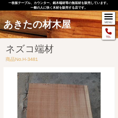
一枚板テーブル、カウンター、銘木端材等の無垢材を販売しています。
一般の人に快く木材を販売する店です。
あきたの材木屋
MENU
メニュー
TEL
ネズコ端材
TOP
商品No.H-3481
作品例
手作りオーダー家具
店舗案内
お問い合わせ
お客様の声
お買い物の流れ