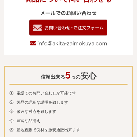
メールでのお
電
09
お問い合わせ
info@akita-za
5
安心
信頼出来る
っの
①
電話でのお問い合わせが可能です
②
製品の詳細な説明を致します
③
敏速な対応を致します
④
豊富な品揃え
⑤
産地直販で良材を激安通販出来ます