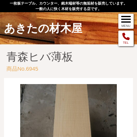
一枚板テーブル、カウンター、銘木端材等の無垢材を販売しています。
一般の人に快く木材を販売する店です。
あきたの材木屋
MENU
メニュー
TEL
青森ヒバ薄板
TOP
商品No.6945
作品例
手作りオーダー家具
店舗案内
お問い合わせ
お客様の声
お買い物の流れ