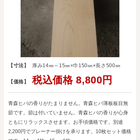
送料・お支払い方法について
ご注文前の注意点
Attention
before ordering
一枚板を直販できる店
オイル塗装の
【寸法】
厚み14㎜～15㎜×巾150㎜×長さ500㎜
メンテナンスについて
税込価格 8,800円
【価格】
オーダー加工について
ブログ
青森ヒバの香りがたまりません。青森ヒバ薄板板目無
当店の考え方
節です。節は付いていません。青森ヒバの香りが心身
ともにリラックスさせます。お手頃価格です。別途
カテゴリー
2,200円でプレーナー掛けを承ります。10枚セット価格