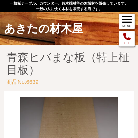
一枚板テーブル、カウンター、銘木端材等の無垢材を販売しています。
一般の人に快く木材を販売する店です。
あきたの材木屋
MENU
メニュー
TEL
青森ヒバまな板（特上柾
TOP
目板）
作品例
商品No.6639
手作りオーダー家具
店舗案内
お問い合わせ
お客様の声
お買い物の流れ