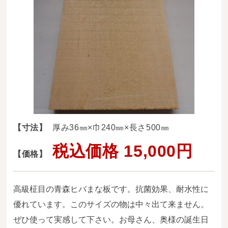
送料・お支払い方法について
ご注文前の注意点
Attention
before ordering
一枚板を直販できる店
オイル塗装の
メンテナンスについて
【寸法】
厚み36㎜×巾240㎜×長さ500㎜
オーダー加工について
税込価格 15,000円
ブログ
【価格】
当店の考え方
高級柾目の青森ヒバまな板です。抗菌効果、耐水性に
優れています。このサイズの物は中々出て来ません。
カテゴリー
ぜひ使って実感して下さい。お母さん、奥様の誕生日