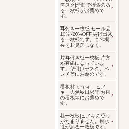
デスク|湾曲で特徴のあ
る一枚板がお薦めで
す。
耳付き一枚板 セール品
10%~20%OFF|納得出来
る一枚板です。この機
会をお見逃しなく。
片耳付き柾一枚板|片方
が直線になっていま
す。壁付けデスク、ベ
ンチ等にお薦めです。
看板材 ケヤキ、ヒノ
キ、天然秋田杉等|お店
の看板等にお薦めで
す。
桧一枚板|ヒノキの香り
がたまりません。耐水
性がある一枚板です。