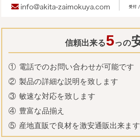
5
信頼出来る
っの
①
電話でのお問い合わせが可能です
②
製品の詳細な説明を致します
③
敏速な対応を致します
④
豊富な品揃え
⑤
産地直販で良材を激安通販出来ま