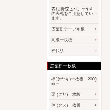
表札|青森ヒバ、ケヤキ
の表札をご用意してい
ます。
広葉樹テーブル板
高級一枚板
神代杉
広葉樹一枚板
欅(ケヤキ)一枚板 2000
㎜～
栗 (クリ)一枚板
楠 (クス)一枚板