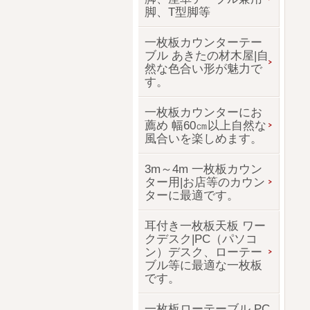
脚、T型脚等
一枚板カウンターテー
ブル あきたの材木屋|自
然な色合い形が魅力で
す。
一枚板カウンターにお
薦め 幅60㎝以上自然な
風合いを楽しめます。
3m～4m 一枚板カウン
ター用|お店等のカウン
ターに最適です。
耳付き一枚板天板 ワー
クデスク|PC（パソコ
ン）デスク、ローテー
ブル等に最適な一枚板
です。
一枚板ローテーブル PC