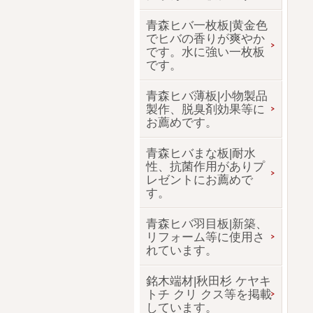
青森ヒバ一枚板|黄金色
でヒバの香りが爽やか
です。水に強い一枚板
です。
青森ヒバ薄板|小物製品
製作、脱臭剤効果等に
お薦めです。
青森ヒバまな板|耐水
性、抗菌作用がありプ
レゼントにお薦めで
す。
青森ヒバ羽目板|新築、
リフォーム等に使用さ
れています。
銘木端材|秋田杉 ケヤキ
トチ クリ クス等を掲載
しています。