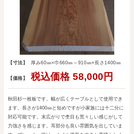
送料・お支払い方法について
ご注文前の注意点
Attention
before ordering
一枚板を直販できる店
オイル塗装の
【寸法】
厚み60㎜×巾660㎜～910㎜×長さ1400㎜
メンテナンスについて
税込価格 58,000円
【価格】
オーダー加工について
ブログ
秋田杉一枚板です。幅が広くテーブルとして使用でき
当店の考え方
ます。長さが1400㎜と短めですが小家族には十二分に
対応可能です。末広がりで杢目も荒々しい感じがして
カテゴリー
力強さを感じます。耳部分も良い雰囲気を出していま