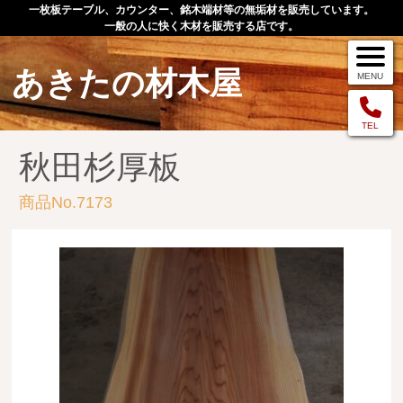
一枚板テーブル、カウンター、銘木端材等の無垢材を販売しています。
一般の人に快く木材を販売する店です。
あきたの材木屋
MENU
メニュー
TEL
秋田杉厚板
TOP
商品No.7173
作品例
手作りオーダー家具
店舗案内
お問い合わせ
お客様の声
お買い物の流れ