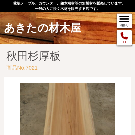
一枚板テーブル、カウンター、銘木端材等の無垢材を販売しています。
一般の人に快く木材を販売する店です。
あきたの材木屋
MENU
メニュー
TEL
秋田杉厚板
TOP
商品No.7021
作品例
手作りオーダー家具
店舗案内
お問い合わせ
お客様の声
お買い物の流れ