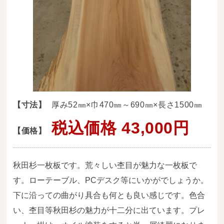
送料・お支払い方法について
ご注文前の注意点
Attention
before ordering
一枚板を直販できる店
オイル塗装の
【寸法】
厚み52㎜×巾470㎜～690㎜×長さ1500㎜
メンテナンスについて
税込価格 43,000円
【価格】
オーダー加工について
ブログ
秋田杉一枚板です。荒々しい杢目が魅力な一枚板で
当店の考え方
す。ローテーブル、PCデスク等にいかがでしょうか。
下に沿っての曲がり具合も何とも良い感じです。色合
カテゴリー
い、杢目等秋田杉の魅力が十二分に出ています。プレ