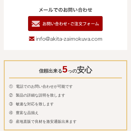
メールでのお
電
09
お問い合わせ
info@akita-za
5
安心
信頼出来る
っの
①
電話でのお問い合わせが可能です
②
製品の詳細な説明を致します
③
敏速な対応を致します
④
豊富な品揃え
⑤
産地直販で良材を激安通販出来ます