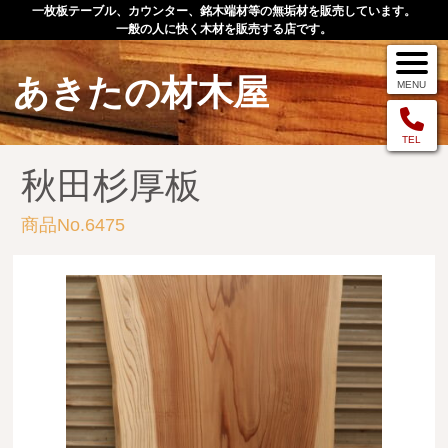
一枚板テーブル、カウンター、銘木端材等の無垢材を販売しています。
一般の人に快く木材を販売する店です。
あきたの材木屋
MENU
メニュー
TEL
秋田杉厚板
TOP
商品No.6475
作品例
手作りオーダー家具
店舗案内
お問い合わせ
お客様の声
お買い物の流れ