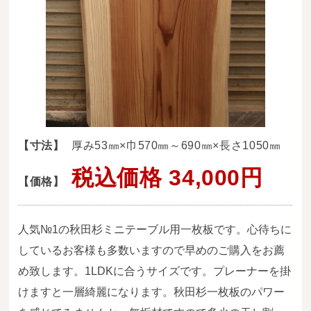
送料・お支払い方法について
ご注文前の注意点
Attention
before ordering
一枚板を直販できる店
オイル塗装の
【寸法】
厚み53㎜×巾570㎜～690㎜×長さ1050㎜
メンテナンスについて
税込価格 34,000円
【価格】
オーダー加工について
ブログ
人気№1の秋田杉ミニテーブル用一枚板です。心待ちに
当店の考え方
しているお客様も多数いますので早めのご購入をお薦
め致します。1LDKに合うサイズです。プレーナーを掛
カテゴリー
けますと一層綺麗になります。秋田杉一枚板のパワー