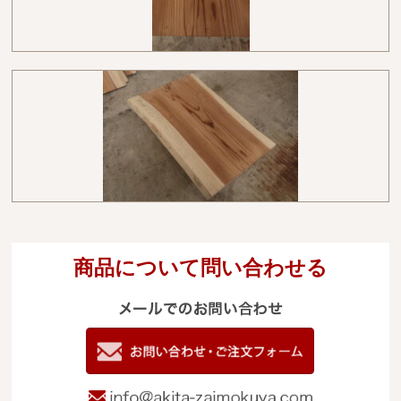
商品について問い合わせる
メールでのお
電
09
お問い合わせ
info@akita-za