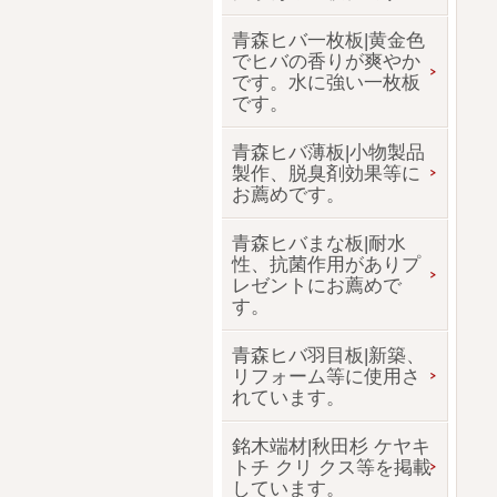
青森ヒバ一枚板|黄金色
でヒバの香りが爽やか
です。水に強い一枚板
です。
青森ヒバ薄板|小物製品
製作、脱臭剤効果等に
お薦めです。
青森ヒバまな板|耐水
性、抗菌作用がありプ
レゼントにお薦めで
す。
青森ヒバ羽目板|新築、
リフォーム等に使用さ
れています。
銘木端材|秋田杉 ケヤキ
トチ クリ クス等を掲載
しています。