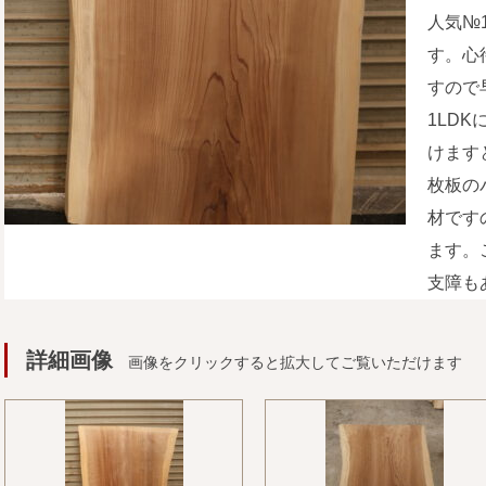
人気№
す。心
すので
1LD
けます
枚板の
材です
ます。
支障も
詳細画像
画像をクリックすると拡大してご覧いただけます