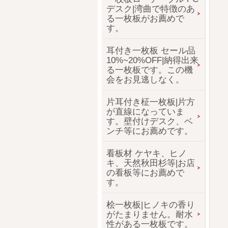
デスク|湾曲で特徴のあ
る一枚板がお薦めで
す。
耳付き一枚板 セール品
10%~20%OFF|納得出来
る一枚板です。この機
会をお見逃しなく。
片耳付き柾一枚板|片方
が直線になっていま
す。壁付けデスク、ベ
ンチ等にお薦めです。
看板材 ケヤキ、ヒノ
キ、天然秋田杉等|お店
の看板等にお薦めで
す。
桧一枚板|ヒノキの香り
がたまりません。耐水
性がある一枚板です。