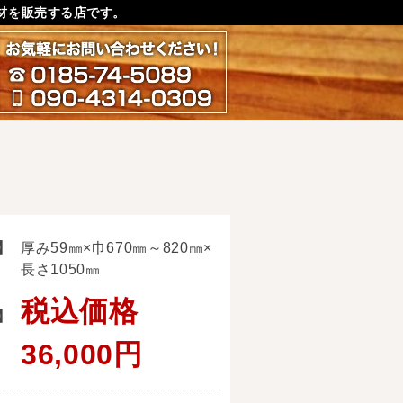
材を販売する店です。
お気軽にお問い合わせ下さ
0185-74-5089
090-4314-0309
】
厚み59㎜×巾670㎜～820㎜×
長さ1050㎜
税込価格
】
36,000円