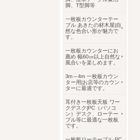
脚、T型脚等
一枚板カウンターテー
ブル あきたの材木屋|自
然な色合い形が魅力で
す。
一枚板カウンターにお
薦め 幅60㎝以上自然な
風合いを楽しめます。
3m～4m 一枚板カウン
ター用|お店等のカウン
ターに最適です。
耳付き一枚板天板 ワー
クデスク|PC（パソコ
ン）デスク、ローテー
ブル等に最適な一枚板
です。
一枚板ローテーブル PC