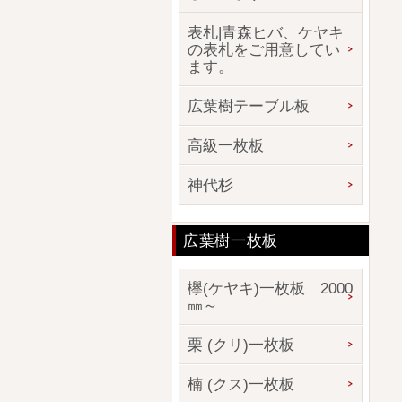
表札|青森ヒバ、ケヤキ
の表札をご用意してい
ます。
広葉樹テーブル板
高級一枚板
神代杉
広葉樹一枚板
欅(ケヤキ)一枚板 2000
㎜～
栗 (クリ)一枚板
楠 (クス)一枚板