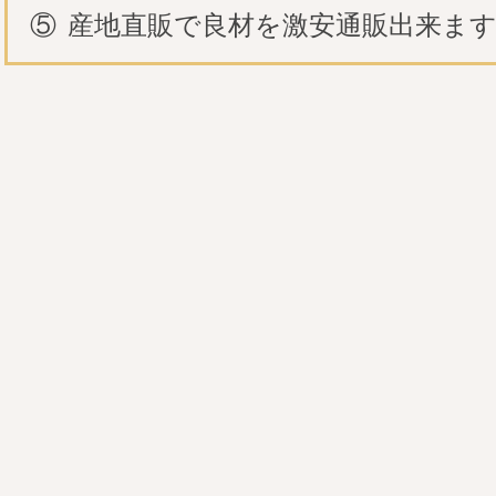
⑤
産地直販で良材を激安通販出来ま