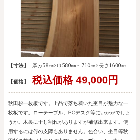
送料・お支払い方法について
ご注文前の注意点
Attention
before ordering
一枚板を直販できる店
オイル塗装の
【寸法】
厚み58㎜×巾580㎜～710㎜×長さ1600㎜
メンテナンスについて
税込価格 49,000円
【価格】
オーダー加工について
ブログ
秋田杉一枚板です。上品で落ち着いた杢目が魅力な一
当店の考え方
枚板です。ローテーブル、PCデスク等にいかがでしょ
うか。木裏に干し割れがありますが補修出来ます。使
カテゴリー
用するには何の支障もありません。色合い、杢目等秋