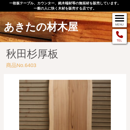
一枚板テーブル、カウンター、銘木端材等の無垢材を販売しています。
一般の人に快く木材を販売する店です。
あきたの材木屋
MENU
メニュー
TEL
秋田杉厚板
TOP
商品No.6403
作品例
手作りオーダー家具
店舗案内
お問い合わせ
お客様の声
お買い物の流れ