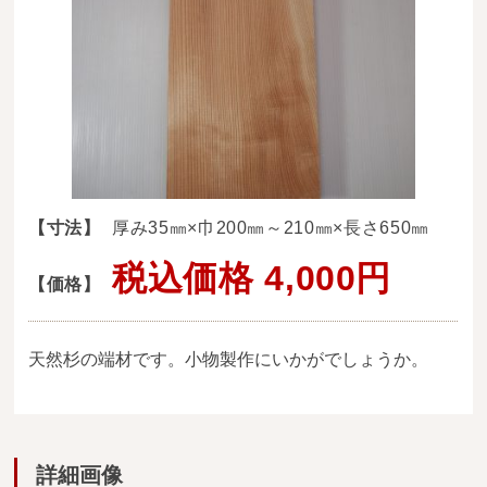
送料・お支払い方法について
ご注文前の注意点
Attention
before ordering
一枚板を直販できる店
オイル塗装の
【寸法】
厚み35㎜×巾200㎜～210㎜×長さ650㎜
メンテナンスについて
税込価格 4,000円
【価格】
オーダー加工について
ブログ
天然杉の端材です。小物製作にいかがでしょうか。
当店の考え方
カテゴリー
詳細画像