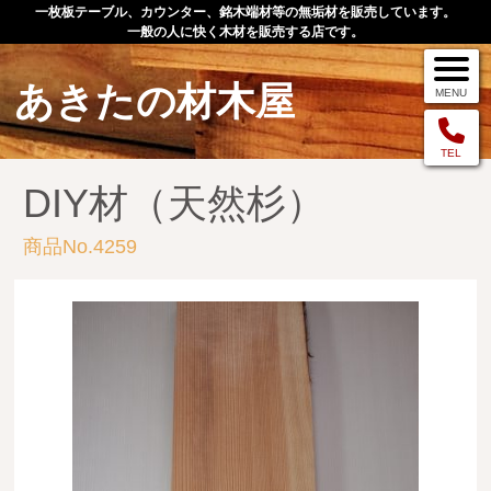
一枚板テーブル、カウンター、銘木端材等の無垢材を販売しています。
一般の人に快く木材を販売する店です。
あきたの材木屋
MENU
メニュー
TEL
DIY材（天然杉）
TOP
商品No.4259
作品例
手作りオーダー家具
店舗案内
お問い合わせ
お客様の声
お買い物の流れ