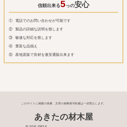
5
安心
信頼出来る
っの
①
電話でのお問い合わせが可能です
②
製品の詳細な説明を致します
③
敏速な対応を致します
④
豊富な品揃え
⑤
産地直販で良材を激安通販出来ます
このサイトに掲載の画像、文章の無断複写転載は一切禁止します。
あきたの材木屋
〒016-0814