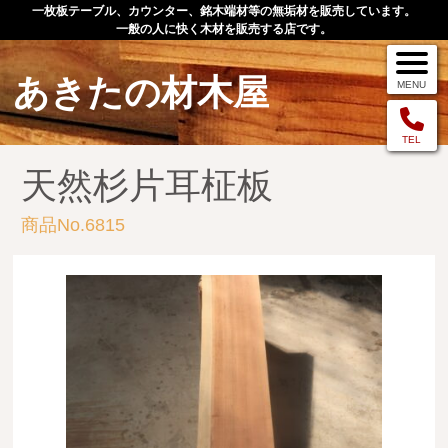
一枚板テーブル、カウンター、銘木端材等の無垢材を販売しています。
一般の人に快く木材を販売する店です。
あきたの材木屋
MENU
メニュー
TEL
天然杉片耳柾板
TOP
商品No.6815
作品例
手作りオーダー家具
店舗案内
お問い合わせ
お客様の声
お買い物の流れ