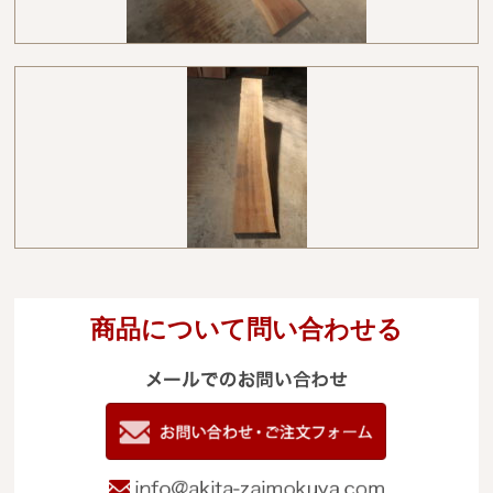
商品について問い合わせる
メールでのお
電
09
お問い合わせ
info@akita-za