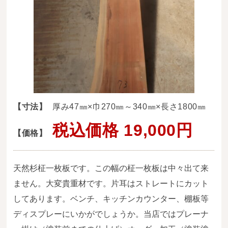
送料・お支払い方法について
ご注文前の注意点
Attention
before ordering
一枚板を直販できる店
オイル塗装の
【寸法】
厚み47㎜×巾270㎜～340㎜×長さ1800㎜
メンテナンスについて
税込価格 19,000円
【価格】
オーダー加工について
ブログ
天然杉柾一枚板です。この幅の柾一枚板は中々出て来
当店の考え方
ません。大変貴重材です。片耳はストレートにカット
してあります。ベンチ、キッチンカウンター、棚板等
カテゴリー
ディスプレーにいかがでしょうか。当店ではプレーナ