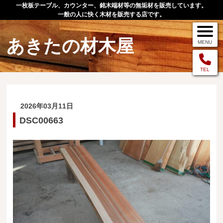
一枚板テーブル、カウンター、銘木端材等の無垢材を販売しています。
一般の人に快く木材を販売する店です。
あきたの材木屋
MENU
メニュー
TEL
TOP
2026年03月11日
作品例
DSC00663
手作りオーダー家具
店舗案内
お問い合わせ
お客様の声
お買い物の流れ