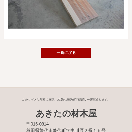
送料・お支払い方法について
ご注文前の注意点
Attention
before ordering
一枚板を直販できる店
一覧に戻る
オイル塗装の
メンテナンスについて
オーダー加工について
ブログ
このサイトに掲載の画像、文章の無断複写転載は一切禁止します。
当店の考え方
あきたの材木屋
カテゴリー
〒016-0814
秋田県能代市能代町字中川原２番１５号