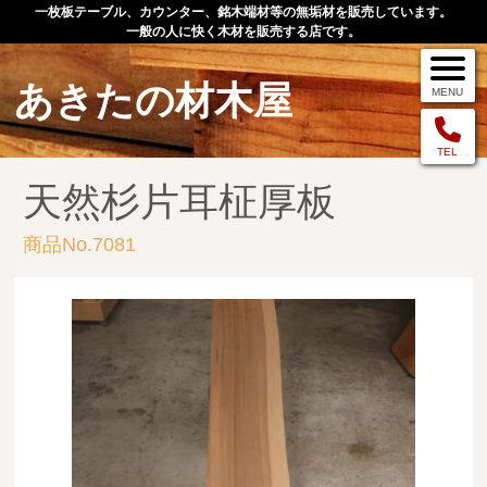
一枚板テーブル、カウンター、銘木端材等の無垢材を販売しています。
一般の人に快く木材を販売する店です。
あきたの材木屋
MENU
メニュー
TEL
天然杉片耳柾厚板
TOP
商品No.7081
作品例
手作りオーダー家具
店舗案内
お問い合わせ
お客様の声
お買い物の流れ