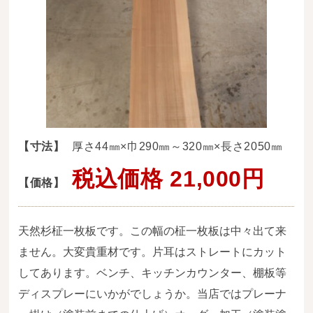
送料・お支払い方法について
ご注文前の注意点
Attention
before ordering
一枚板を直販できる店
オイル塗装の
【寸法】
厚さ44㎜×巾290㎜～320㎜×長さ2050㎜
メンテナンスについて
税込価格 21,000円
【価格】
オーダー加工について
ブログ
天然杉柾一枚板です。この幅の柾一枚板は中々出て来
当店の考え方
ません。大変貴重材です。片耳はストレートにカット
してあります。ベンチ、キッチンカウンター、棚板等
カテゴリー
ディスプレーにいかがでしょうか。当店ではプレーナ