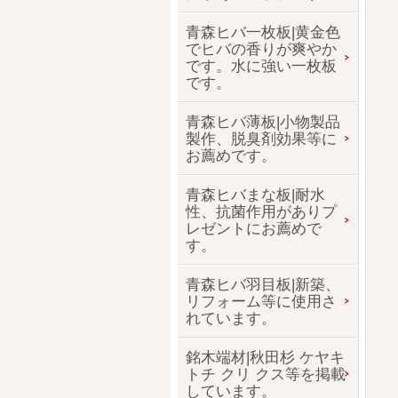
青森ヒバ一枚板|黄金色
でヒバの香りが爽やか
です。水に強い一枚板
です。
青森ヒバ薄板|小物製品
製作、脱臭剤効果等に
お薦めです。
青森ヒバまな板|耐水
性、抗菌作用がありプ
レゼントにお薦めで
す。
青森ヒバ羽目板|新築、
リフォーム等に使用さ
れています。
銘木端材|秋田杉 ケヤキ
トチ クリ クス等を掲載
しています。