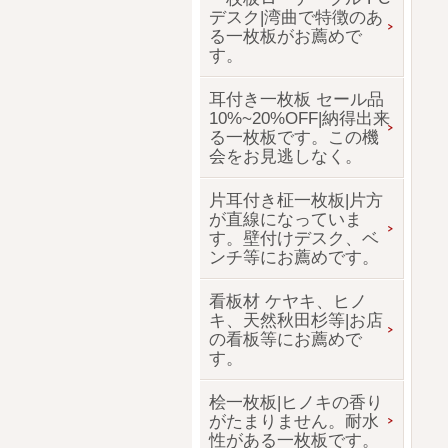
デスク|湾曲で特徴のあ
る一枚板がお薦めで
す。
耳付き一枚板 セール品
10%~20%OFF|納得出来
る一枚板です。この機
会をお見逃しなく。
片耳付き柾一枚板|片方
が直線になっていま
す。壁付けデスク、ベ
ンチ等にお薦めです。
看板材 ケヤキ、ヒノ
キ、天然秋田杉等|お店
の看板等にお薦めで
す。
桧一枚板|ヒノキの香り
がたまりません。耐水
性がある一枚板です。