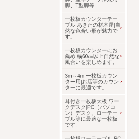
脚、T型脚等
一枚板カウンターテー
ブル あきたの材木屋|自
然な色合い形が魅力で
す。
一枚板カウンターにお
薦め 幅60㎝以上自然な
風合いを楽しめます。
3m～4m 一枚板カウン
ター用|お店等のカウン
ターに最適です。
耳付き一枚板天板 ワー
クデスク|PC（パソコ
ン）デスク、ローテー
ブル等に最適な一枚板
です。
一枚板ローテーブル PC