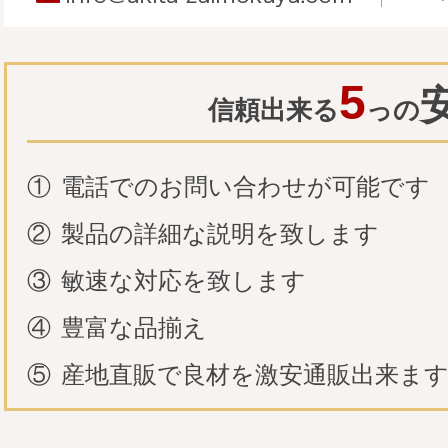
5
信頼出来る
っの
①
電話でのお問い合わせが可能です
②
製品の詳細な説明を致します
③
敏速な対応を致します
④
豊富な品揃え
⑤
産地直販で良材を激安通販出来ま