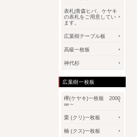
表札|青森ヒバ、ケヤキ
の表札をご用意してい
ます。
広葉樹テーブル板
高級一枚板
神代杉
広葉樹一枚板
欅(ケヤキ)一枚板 2000
㎜～
栗 (クリ)一枚板
楠 (クス)一枚板