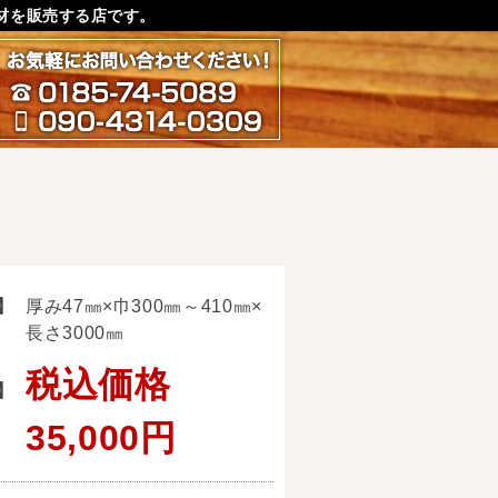
材を販売する店です。
お気軽にお問い合わせ下さ
0185-74-5089
090-4314-0309
】
厚み47㎜×巾300㎜～410㎜×
長さ3000㎜
税込価格
】
35,000円