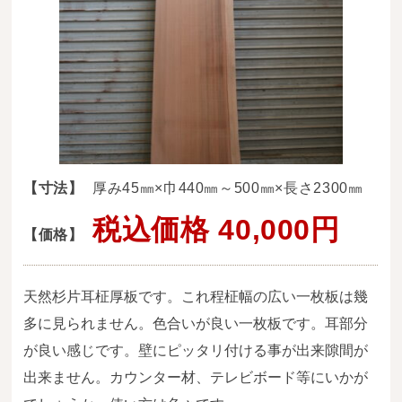
送料・お支払い方法について
ご注文前の注意点
Attention
before ordering
一枚板を直販できる店
オイル塗装の
【寸法】
厚み45㎜×巾440㎜～500㎜×長さ2300㎜
メンテナンスについて
税込価格 40,000円
【価格】
オーダー加工について
ブログ
天然杉片耳柾厚板です。これ程柾幅の広い一枚板は幾
当店の考え方
多に見られません。色合いが良い一枚板です。耳部分
が良い感じです。壁にピッタリ付ける事が出来隙間が
カテゴリー
出来ません。カウンター材、テレビボード等にいかが