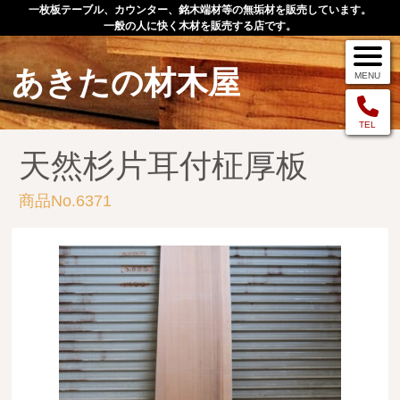
一枚板テーブル、カウンター、銘木端材等の無垢材を販売しています。
一般の人に快く木材を販売する店です。
あきたの材木屋
MENU
メニュー
TEL
天然杉片耳付柾厚板
TOP
商品No.6371
作品例
手作りオーダー家具
店舗案内
お問い合わせ
お客様の声
お買い物の流れ