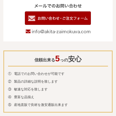
メールでのお
電
09
お問い合わせ
info@akita-za
5
安心
信頼出来る
っの
①
電話でのお問い合わせが可能です
②
製品の詳細な説明を致します
③
敏速な対応を致します
④
豊富な品揃え
⑤
産地直販で良材を激安通販出来ます