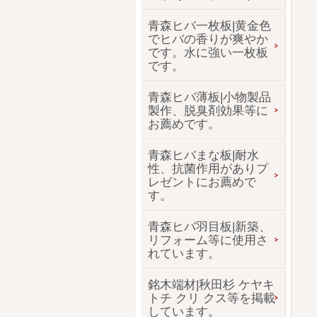
青森ヒバ一枚板|黄金色
でヒバの香りが爽やか
です。水に強い一枚板
です。
青森ヒバ薄板|小物製品
製作、脱臭剤効果等に
お薦めです。
青森ヒバまな板|耐水
性、抗菌作用がありプ
レゼントにお薦めで
す。
青森ヒバ羽目板|新築、
リフォーム等に使用さ
れています。
銘木端材|秋田杉 ケヤキ
トチ クリ クス等を掲載
しています。