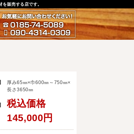
材を販売する店です。
お気軽にお問い合わせ下さ
0185-74-5089
090-4314-0309
】
厚み65㎜×巾600㎜～750㎜×
長さ3650㎜
税込価格
】
145,000円