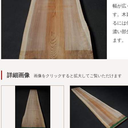
幅が広
す。木
るには
濃い部
ます。
詳細画像
画像をクリックすると拡大してご覧いただけます