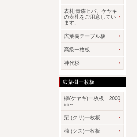
表札|青森ヒバ、ケヤキ
の表札をご用意してい
ます。
広葉樹テーブル板
高級一枚板
神代杉
広葉樹一枚板
欅(ケヤキ)一枚板 2000
㎜～
栗 (クリ)一枚板
楠 (クス)一枚板