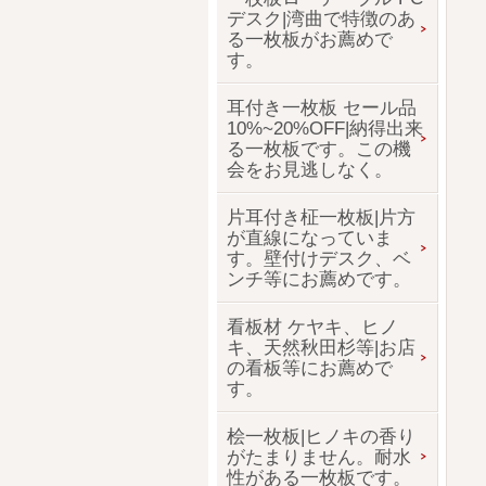
デスク|湾曲で特徴のあ
る一枚板がお薦めで
す。
耳付き一枚板 セール品
10%~20%OFF|納得出来
る一枚板です。この機
会をお見逃しなく。
片耳付き柾一枚板|片方
が直線になっていま
す。壁付けデスク、ベ
ンチ等にお薦めです。
看板材 ケヤキ、ヒノ
キ、天然秋田杉等|お店
の看板等にお薦めで
す。
桧一枚板|ヒノキの香り
がたまりません。耐水
性がある一枚板です。