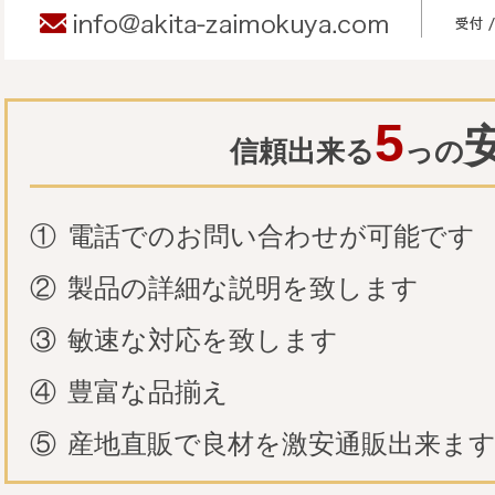
5
信頼出来る
っの
①
電話でのお問い合わせが可能です
②
製品の詳細な説明を致します
③
敏速な対応を致します
④
豊富な品揃え
⑤
産地直販で良材を激安通販出来ま