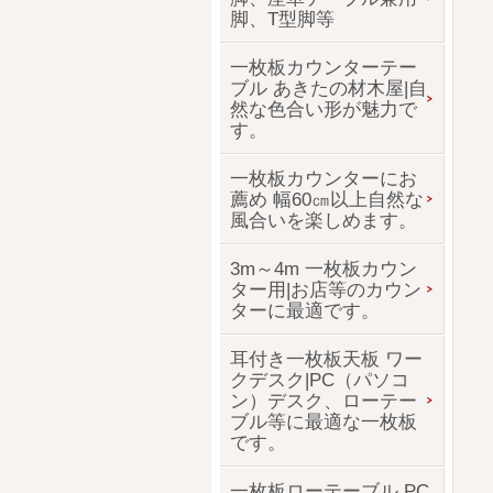
脚、T型脚等
一枚板カウンターテー
ブル あきたの材木屋|自
然な色合い形が魅力で
す。
一枚板カウンターにお
薦め 幅60㎝以上自然な
風合いを楽しめます。
3m～4m 一枚板カウン
ター用|お店等のカウン
ターに最適です。
耳付き一枚板天板 ワー
クデスク|PC（パソコ
ン）デスク、ローテー
ブル等に最適な一枚板
です。
一枚板ローテーブル PC