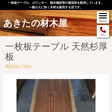
一枚板テーブル、カウンター、銘木端材等の無垢材を販売しています。
一般の人に快く木材を販売する店です。
あきたの材木屋
MENU
メニュー
TEL
一枚板テーブル 天然杉厚
TOP
板
作品例
商品No.7383
手作りオーダー家具
店舗案内
お問い合わせ
お客様の声
お買い物の流れ