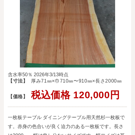
送料・お支払い方法について
ご注文前の注意点
Attention
before ordering
一枚板を直販できる店
オイル塗装の
メンテナンスについて
含水率50％ 2026年3/13時点
オーダー加工について
【寸法】
厚み71㎜×巾710㎜〜910㎜×長さ2000㎜
ブログ
税込価格 120,000円
【価格】
当店の考え方
一枚板テーブル ダイニングテーブル用天然杉一枚板で
カテゴリー
す。赤身の色合いが良く迫力のある一枚板です。長さ