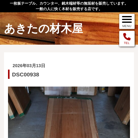
一枚板テーブル、カウンター、銘木端材等の無垢材を販売しています。
一般の人に快く木材を販売する店です。
あきたの材木屋
MENU
メニュー
TEL
TOP
2026年03月13日
作品例
DSC00938
手作りオーダー家具
店舗案内
お問い合わせ
お客様の声
お買い物の流れ