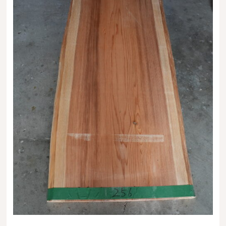
送料・お支払い方法について
ご注文前の注意点
Attention
before ordering
一枚板を直販できる店
オイル塗装の
メンテナンスについて
オーダー加工について
ブログ
当店の考え方
カテゴリー