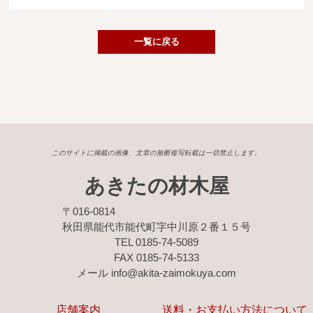
広葉樹一枚板
銘木製品
一覧に戻る
商品検索
このサイトに掲載の画像、文章の無断複写転載は一切禁止します。
あきたの材木屋
〒016-0814
秋田県能代市能代町字中川原２番１５号
TEL 0185-74-5089
FAX 0185-74-5133
メール info@akita-zaimokuya.com
店舗案内
送料・お支払い方法について