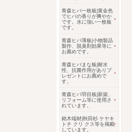
青森ヒバ一枚板|黄金色
でヒバの香りが爽やか
です。水に強い一枚板
です。
青森ヒバ薄板|小物製品
製作、脱臭剤効果等に
お薦めです。
青森ヒバまな板|耐水
性、抗菌作用がありプ
レゼントにお薦めで
す。
青森ヒバ羽目板|新築、
リフォーム等に使用さ
れています。
銘木端材|秋田杉 ケヤキ
トチ クリ クス等を掲載
しています。