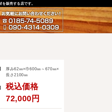
材を販売する店です。
お気軽にお問い合わせ下さ
0185-74-5089
090-4314-0309
】
厚み62㎜×巾600㎜～670㎜×
長さ2100㎜
税込価格
】
72,000円