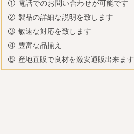
①
電話でのお問い合わせが可能です
②
製品の詳細な説明を致します
③
敏速な対応を致します
④
豊富な品揃え
⑤
産地直販で良材を激安通販出来ま