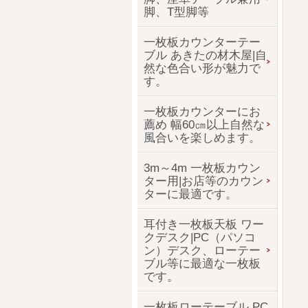
脚、T型脚等
一枚板カウンターテー
ブル あきたの材木屋|自
然な色合い形が魅力で
す。
一枚板カウンターにお
薦め 幅60㎝以上自然な
風合いを楽しめます。
3m～4m 一枚板カウン
ター用|お店等のカウン
ターに最適です。
耳付き一枚板天板 ワー
クデスク|PC（パソコ
ン）デスク、ローテー
ブル等に最適な一枚板
です。
一枚板ローテーブル PC