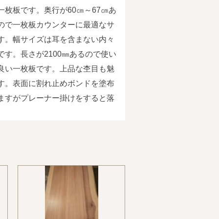
一枚板です。奥行が60㎝～67㎝あ
ので一枚板カウンターに最適なサ
す。幅サイズは耳を含まない内々
です。長さが2100㎜あるので使い
良い一枚板です。上品な杢目も魅
す。表面に割れ止めボンドを塗布
ますがプレーナー掛けをすると落
。