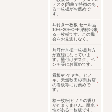
デスク|湾曲で特徴のあ
る一枚板がお薦めで
す。
耳付き一枚板 セール品
10%~20%OFF|納得出来
る一枚板です。この機
会をお見逃しなく。
片耳付き柾一枚板|片方
が直線になっていま
す。壁付けデスク、ベ
ンチ等にお薦めです。
看板材 ケヤキ、ヒノ
キ、天然秋田杉等|お店
の看板等にお薦めで
す。
桧一枚板|ヒノキの香り
がたまりません。耐水
性がある一枚板です。