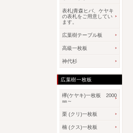
表札|青森ヒバ、ケヤキ
の表札をご用意してい
ます。
広葉樹テーブル板
高級一枚板
神代杉
広葉樹一枚板
欅(ケヤキ)一枚板 2000
㎜～
栗 (クリ)一枚板
楠 (クス)一枚板