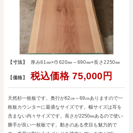
送料・お支払い方法について
ご注文前の注意点
Attention
before ordering
一枚板を直販できる店
オイル塗装の
【寸法】
厚み61㎜×巾620㎜～690㎜×長さ2250㎜
メンテナンスについて
税込価格 75,000円
【価格】
オーダー加工について
ブログ
天然杉一枚板です。奥行が62㎝～69㎝ありますので一
当店の考え方
枚板カウンターに最適なサイズです。幅サイズは耳を
含まない内々サイズです。長さが2250㎜あるので使い
カテゴリー
勝手が良い一枚板です。動きのある杢目も魅力的で