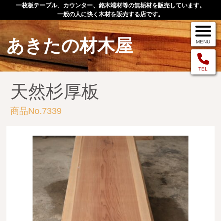
一枚板テーブル、カウンター、銘木端材等の無垢材を販売しています。
一般の人に快く木材を販売する店です。
あきたの材木屋
MENU
メニュー
TEL
天然杉厚板
TOP
商品No.7339
作品例
手作りオーダー家具
店舗案内
お問い合わせ
お客様の声
お買い物の流れ