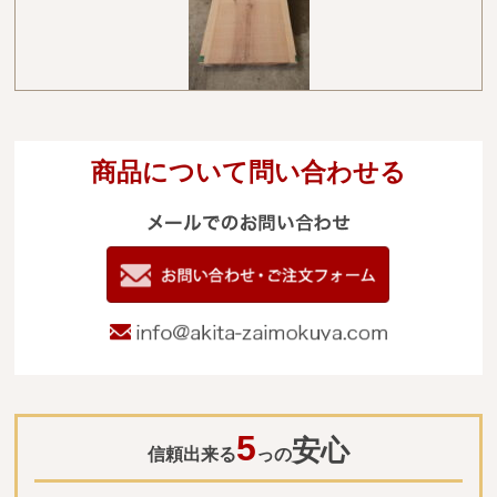
商品について問い合わせる
メールでのお
電
09
お問い合わせ
info@akita-za
5
安心
信頼出来る
っの