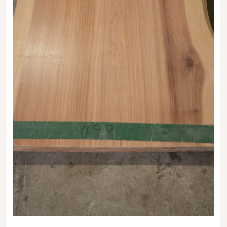
送料・お支払い方法について
ご注文前の注意点
Attention
before ordering
一枚板を直販できる店
オイル塗装の
メンテナンスについて
オーダー加工について
ブログ
当店の考え方
カテゴリー