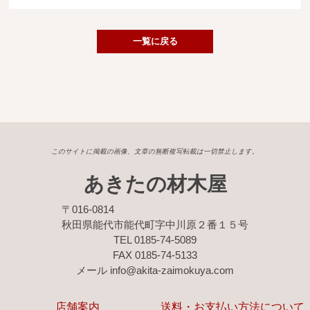
広葉樹一枚板
銘木製品
一覧に戻る
商品検索
このサイトに掲載の画像、文章の無断複写転載は一切禁止します。
あきたの材木屋
〒016-0814
秋田県能代市能代町字中川原２番１５号
TEL 0185-74-5089
FAX 0185-74-5133
メール info@akita-zaimokuya.com
店舗案内
送料・お支払い方法について