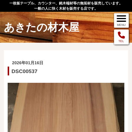
一枚板テーブル、カウンター、銘木端材等の無垢材を販売しています。
一般の人に快く木材を販売する店です。
あきたの材木屋
MENU
メニュー
TEL
TOP
2026年01月16日
作品例
DSC00537
手作りオーダー家具
店舗案内
お問い合わせ
お客様の声
お買い物の流れ