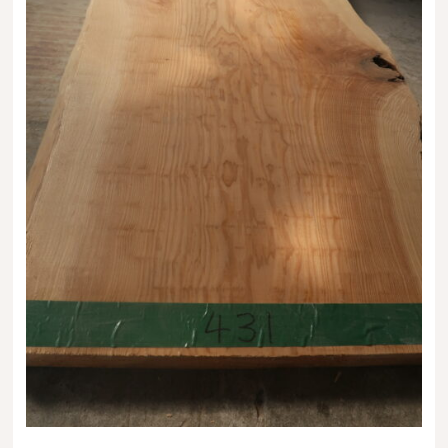
送料・お支払い方法について
ご注文前の注意点
Attention
before ordering
一枚板を直販できる店
オイル塗装の
メンテナンスについて
オーダー加工について
ブログ
当店の考え方
カテゴリー