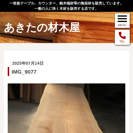
一枚板テーブル、カウンター、銘木端材等の無垢材を販売しています。
一般の人に快く木材を販売する店です。
あきたの材木屋
MENU
メニュー
TEL
TOP
2025年07月14日
作品例
IMG_9077
手作りオーダー家具
店舗案内
お問い合わせ
お客様の声
お買い物の流れ