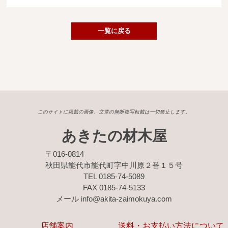
広葉樹一枚板
銘木製品
一覧に戻る
商品検索
このサイトに掲載の画像、文章の無断複写転載は一切禁止します。
あきたの材木屋
〒016-0814
秋田県能代市能代町字中川原２番１５号
TEL 0185-74-5089
FAX 0185-74-5133
メール info@akita-zaimokuya.com
店舗案内
送料・お支払い方法について