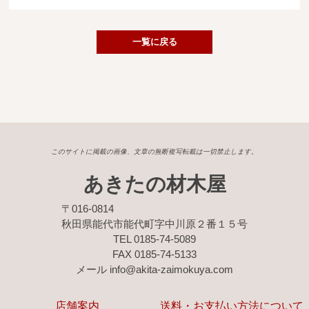
広葉樹一枚板
銘木製品
一覧に戻る
商品検索
このサイトに掲載の画像、文章の無断複写転載は一切禁止します。
あきたの材木屋
〒016-0814
秋田県能代市能代町字中川原２番１５号
TEL 0185-74-5089
FAX 0185-74-5133
メール info@akita-zaimokuya.com
店舗案内
送料・お支払い方法について