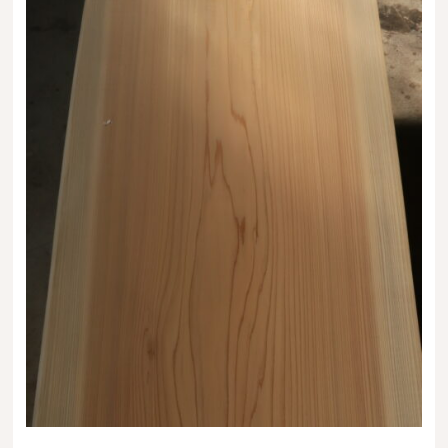
送料・お支払い方法について
ご注文前の注意点
Attention
before ordering
一枚板を直販できる店
オイル塗装の
メンテナンスについて
オーダー加工について
ブログ
当店の考え方
カテゴリー