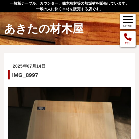
一枚板テーブル、カウンター、銘木端材等の無垢材を販売しています。
一般の人に快く木材を販売する店です。
あきたの材木屋
MENU
メニュー
TEL
TOP
2025年07月14日
作品例
IMG_8997
手作りオーダー家具
店舗案内
お問い合わせ
お客様の声
お買い物の流れ