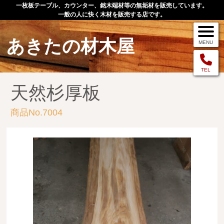
一枚板テーブル、カウンター、銘木端材等の無垢材を販売しています。
一般の人に快く木材を販売する店です。
あきたの材木屋
MENU
メニュー
TEL
天然杉厚板
TOP
商品No.7004
作品例
手作りオーダー家具
店舗案内
お問い合わせ
お客様の声
お買い物の流れ