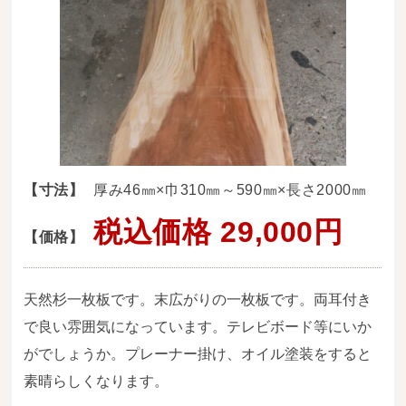
送料・お支払い方法について
ご注文前の注意点
Attention
before ordering
一枚板を直販できる店
オイル塗装の
【寸法】
厚み46㎜×巾310㎜～590㎜×長さ2000㎜
メンテナンスについて
税込価格 29,000円
【価格】
オーダー加工について
ブログ
天然杉一枚板です。末広がりの一枚板です。両耳付き
当店の考え方
で良い雰囲気になっています。テレビボード等にいか
がでしょうか。プレーナー掛け、オイル塗装をすると
カテゴリー
素晴らしくなります。