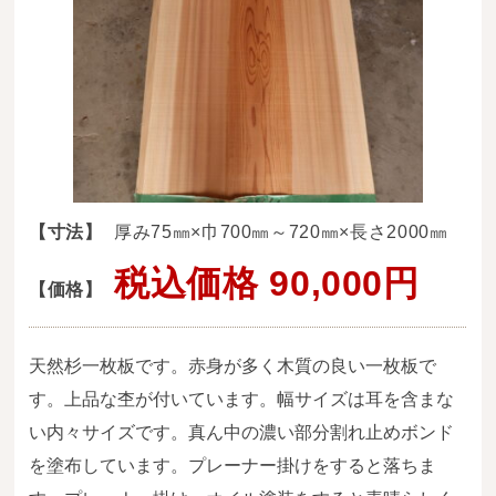
送料・お支払い方法について
ご注文前の注意点
Attention
before ordering
一枚板を直販できる店
オイル塗装の
【寸法】
厚み75㎜×巾700㎜～720㎜×長さ2000㎜
メンテナンスについて
税込価格 90,000円
【価格】
オーダー加工について
ブログ
天然杉一枚板です。赤身が多く木質の良い一枚板で
当店の考え方
す。上品な杢が付いています。幅サイズは耳を含まな
い内々サイズです。真ん中の濃い部分割れ止めボンド
カテゴリー
を塗布しています。プレーナー掛けをすると落ちま