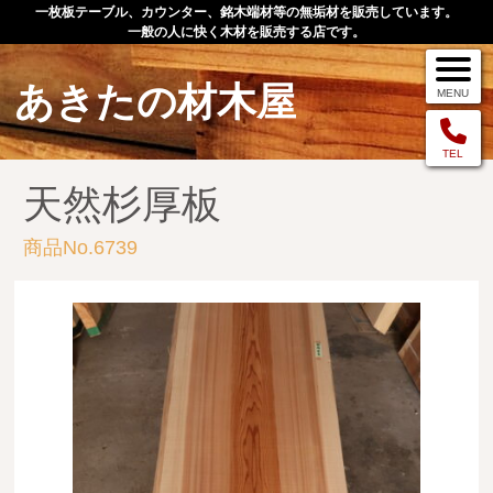
一枚板テーブル、カウンター、銘木端材等の無垢材を販売しています。
一般の人に快く木材を販売する店です。
あきたの材木屋
MENU
メニュー
TEL
天然杉厚板
TOP
商品No.6739
作品例
手作りオーダー家具
店舗案内
お問い合わせ
お客様の声
お買い物の流れ