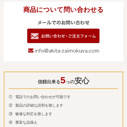
商品について問い合わせる
メールでのお
電
09
お問い合わせ
info@akita-za
5
安心
信頼出来る
っの
①
電話でのお問い合わせが可能です
②
製品の詳細な説明を致します
③
敏速な対応を致します
④
豊富な品揃え