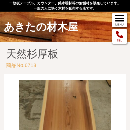
一枚板テーブル、カウンター、銘木端材等の無垢材を販売しています。
一般の人に快く木材を販売する店です。
あきたの材木屋
MENU
メニュー
TEL
天然杉厚板
TOP
商品No.6718
作品例
手作りオーダー家具
店舗案内
お問い合わせ
お客様の声
お買い物の流れ