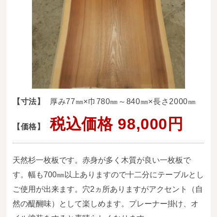
送料・お支払い方法について
ご注文前の注意点
Attention
before ordering
一枚板を直販できる店
オイル塗装の
【寸法】
厚み77㎜×巾780㎜～840㎜×長さ2000㎜
メンテナンスについて
税込価格 98,000円
【価格】
オーダー加工について
ブログ
天然杉一枚板です。赤身が多く木質が良い一枚板で
当店の考え方
す。幅も700㎜以上ありますので十二分にテーブルとし
ご使用が出来ます。穴2ヵ所ありますがアクセント（自
カテゴリー
然の醍醐味）として楽しめます。プレーナー掛け、オ