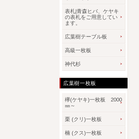
表札|青森ヒバ、ケヤキ
の表札をご用意してい
ます。
広葉樹テーブル板
高級一枚板
神代杉
広葉樹一枚板
欅(ケヤキ)一枚板 2000
㎜～
栗 (クリ)一枚板
楠 (クス)一枚板