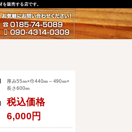
材を販売する店です。
お気軽にお問い合わせ下さ
0185-74-5089
090-4314-0309
】
厚み55㎜×巾440㎜～490㎜×
長さ600㎜
税込価格
】
6,000円