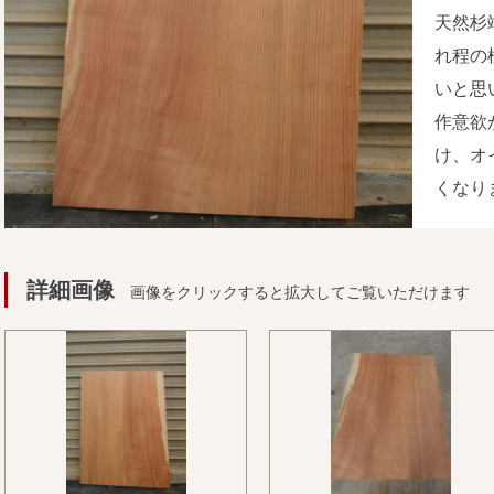
天然杉
れ程の
いと思
作意欲
け、オ
くなり
詳細画像
画像をクリックすると拡大してご覧いただけます