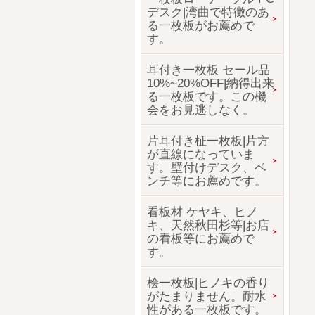
デスク|湾曲で特徴のあ
る一枚板がお薦めで
す。
耳付き一枚板 セール品
10%~20%OFF|納得出来
る一枚板です。この機
会をお見逃しなく。
片耳付き柾一枚板|片方
が直線になっていま
す。壁付けデスク、ベ
ンチ等にお薦めです。
看板材 ケヤキ、ヒノ
キ、天然秋田杉等|お店
の看板等にお薦めで
す。
桧一枚板|ヒノキの香り
がたまりません。耐水
性がある一枚板です。