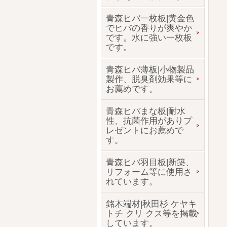
青森ヒバ一枚板|黄金色
でヒバの香りが爽やか
です。水に強い一枚板
です。
青森ヒバ薄板|小物製品
製作、脱臭剤効果等に
お薦めです。
青森ヒバまな板|耐水
性、抗菌作用がありプ
レゼントにお薦めで
す。
青森ヒバ羽目板|新築、
リフォーム等に使用さ
れています。
銘木端材|秋田杉 ケヤキ
トチ クリ クス等を掲載
しています。