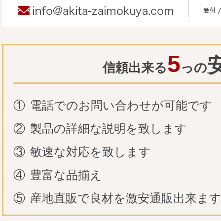
5
信頼出来る
っの
①
電話でのお問い合わせが可能です
②
製品の詳細な説明を致します
③
敏速な対応を致します
④
豊富な品揃え
⑤
産地直販で良材を激安通販出来ま