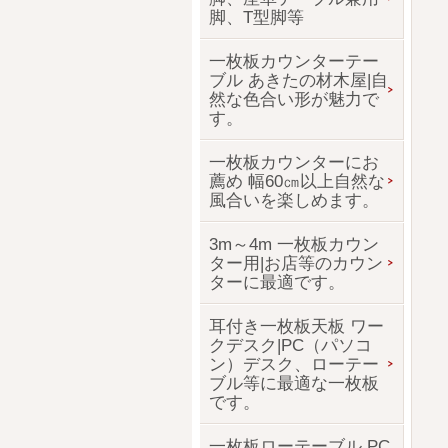
脚、T型脚等
一枚板カウンターテー
ブル あきたの材木屋|自
然な色合い形が魅力で
す。
一枚板カウンターにお
薦め 幅60㎝以上自然な
風合いを楽しめます。
3m～4m 一枚板カウン
ター用|お店等のカウン
ターに最適です。
耳付き一枚板天板 ワー
クデスク|PC（パソコ
ン）デスク、ローテー
ブル等に最適な一枚板
です。
一枚板ローテーブル PC