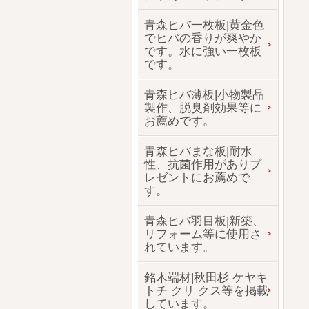
青森ヒバ一枚板|黄金色
でヒバの香りが爽やか
です。水に強い一枚板
です。
青森ヒバ薄板|小物製品
製作、脱臭剤効果等に
お薦めです。
青森ヒバまな板|耐水
性、抗菌作用がありプ
レゼントにお薦めで
す。
青森ヒバ羽目板|新築、
リフォーム等に使用さ
れています。
銘木端材|秋田杉 ケヤキ
トチ クリ クス等を掲載
しています。