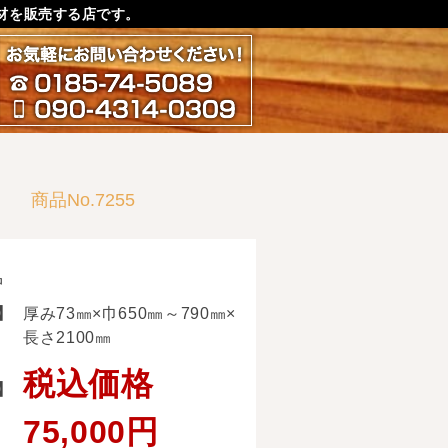
材を販売する店です。
お気軽にお問い合わせ下さ
0185-74-5089
090-4314-0309
板
商品No.7255
中
】
厚み73㎜×巾650㎜～790㎜×
長さ2100㎜
税込価格
】
75,000円