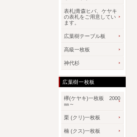
表札|青森ヒバ、ケヤキ
の表札をご用意してい
ます。
広葉樹テーブル板
高級一枚板
神代杉
広葉樹一枚板
欅(ケヤキ)一枚板 2000
㎜～
栗 (クリ)一枚板
楠 (クス)一枚板