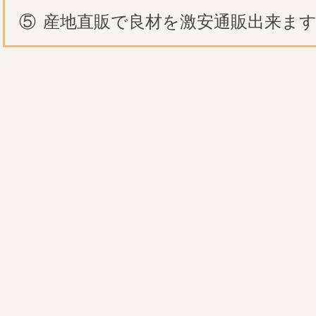
⑤
産地直販で良材を激安通販出来ま