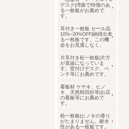
デスク|湾曲で特徴のあ
る一枚板がお薦めで
す。
耳付き一枚板 セール品
10%~20%OFF|納得出来
る一枚板です。この機
会をお見逃しなく。
片耳付き柾一枚板|片方
が直線になっていま
す。壁付けデスク、ベ
ンチ等にお薦めです。
看板材 ケヤキ、ヒノ
キ、天然秋田杉等|お店
の看板等にお薦めで
す。
桧一枚板|ヒノキの香り
がたまりません。耐水
性がある一枚板です。