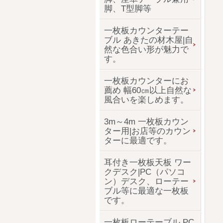
脚、T型脚等
一枚板カウンターテー
ブル あきたの材木屋|自
然な色合い形が魅力で
す。
一枚板カウンターにお
薦め 幅60㎝以上自然な
風合いを楽しめます。
3m～4m 一枚板カウン
ター用|お店等のカウン
ターに最適です。
耳付き一枚板天板 ワー
クデスク|PC（パソコ
ン）デスク、ローテー
ブル等に最適な一枚板
です。
一枚板ローテーブル PC