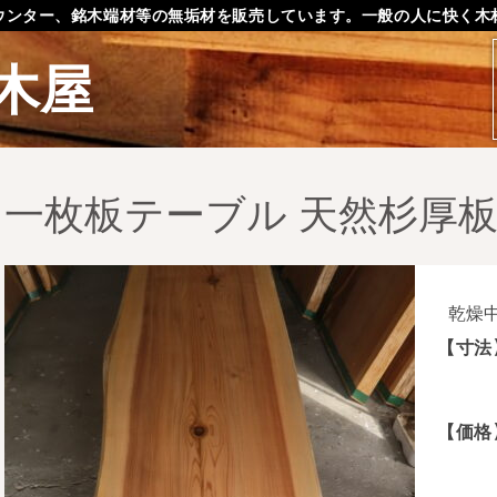
ウンター、銘木端材等の無垢材を販売しています。一般の人に快く木
木屋
一枚板テーブル 天然杉厚
乾燥
【寸法
【価格