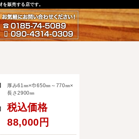
材を販売する店です。
お気軽にお問い合わせ下さ
0185-74-5089
090-4314-0309
】
厚み61㎜×巾650㎜～770㎜×
長さ2900㎜
税込価格
】
88,000円