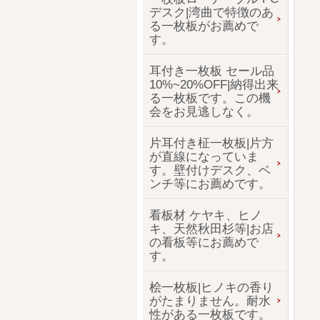
デスク|湾曲で特徴のあ
る一枚板がお薦めで
す。
耳付き一枚板 セール品
10%~20%OFF|納得出来
る一枚板です。この機
会をお見逃しなく。
片耳付き柾一枚板|片方
が直線になっていま
す。壁付けデスク、ベ
ンチ等にお薦めです。
看板材 ケヤキ、ヒノ
キ、天然秋田杉等|お店
の看板等にお薦めで
す。
桧一枚板|ヒノキの香り
がたまりません。耐水
性がある一枚板です。