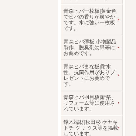
青森ヒバ一枚板|黄金色
でヒバの香りが爽やか
です。水に強い一枚板
です。
青森ヒバ薄板|小物製品
製作、脱臭剤効果等に
お薦めです。
青森ヒバまな板|耐水
性、抗菌作用がありプ
レゼントにお薦めで
す。
青森ヒバ羽目板|新築、
リフォーム等に使用さ
れています。
銘木端材|秋田杉 ケヤキ
トチ クリ クス等を掲載
しています。