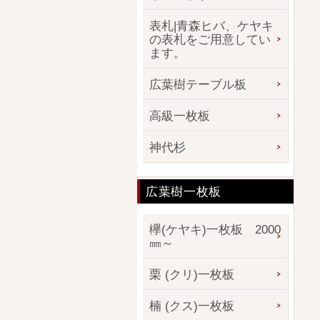
表札|青森ヒバ、ケヤキ
の表札をご用意してい
ます。
広葉樹テーブル板
高級一枚板
神代杉
広葉樹一枚板
欅(ケヤキ)一枚板 2000
㎜～
栗 (クリ)一枚板
楠 (クス)一枚板