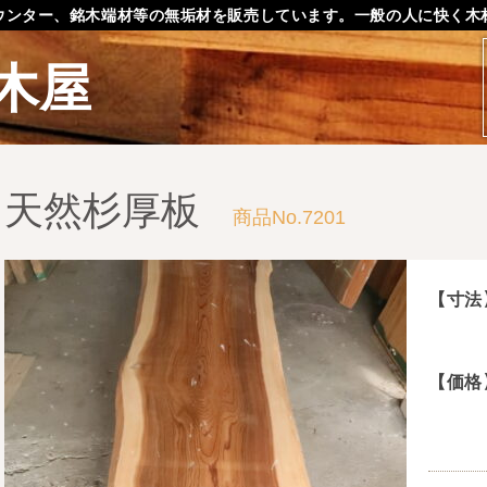
ウンター、銘木端材等の無垢材を販売しています。一般の人に快く木
木屋
天然杉厚板
商品No.7201
【寸法
【価格