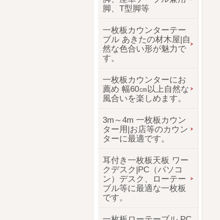
脚、T型脚等
一枚板カウンターテー
ブル あきたの材木屋|自
然な色合い形が魅力で
す。
一枚板カウンターにお
薦め 幅60㎝以上自然な
風合いを楽しめます。
3m～4m 一枚板カウン
ター用|お店等のカウン
ターに最適です。
耳付き一枚板天板 ワー
クデスク|PC（パソコ
ン）デスク、ローテー
ブル等に最適な一枚板
です。
一枚板ローテーブル PC