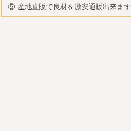
⑤
産地直販で良材を激安通販出来ま