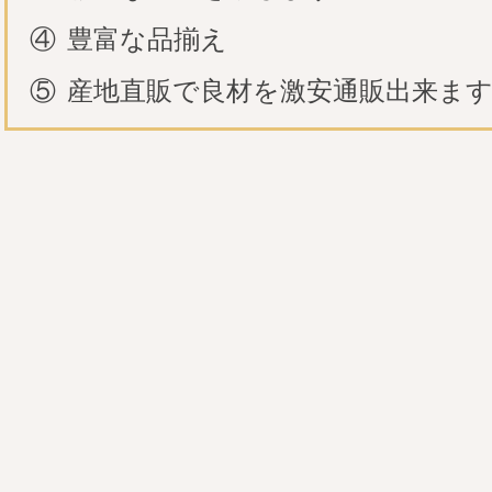
④
豊富な品揃え
⑤
産地直販で良材を激安通販出来ま