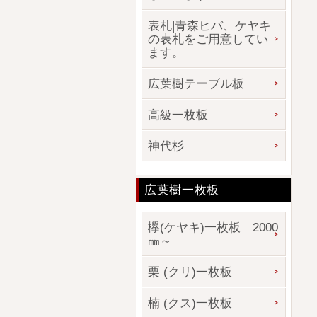
表札|青森ヒバ、ケヤキ
の表札をご用意してい
ます。
広葉樹テーブル板
高級一枚板
神代杉
広葉樹一枚板
欅(ケヤキ)一枚板 2000
㎜～
栗 (クリ)一枚板
楠 (クス)一枚板