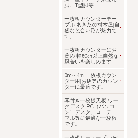
脚、T型脚等
一枚板カウンターテー
ブル あきたの材木屋|自
然な色合い形が魅力で
す。
一枚板カウンターにお
薦め 幅60㎝以上自然な
風合いを楽しめます。
3m～4m 一枚板カウン
ター用|お店等のカウン
ターに最適です。
耳付き一枚板天板 ワー
クデスク|PC（パソコ
ン）デスク、ローテー
ブル等に最適な一枚板
です。
一枚板ローテーブル PC