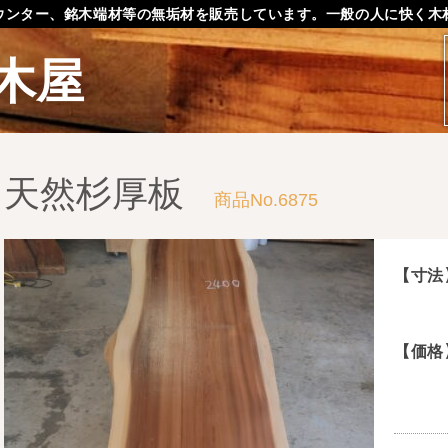
ウンター、銘木端材等の無垢材を販売しています。一般の人に快く木
木屋
天然杉厚板
商品No.6875
【寸法
【価格