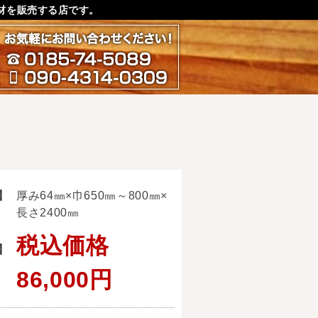
材を販売する店です。
お気軽にお問い合わせ下さ
0185-74-5089
090-4314-0309
】
厚み64㎜×巾650㎜～800㎜×
長さ2400㎜
税込価格
】
86,000円