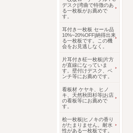
デスク|湾曲で特徴のあ
る一枚板がお薦めで
す。
耳付き一枚板 セール品
10%~20%OFF|納得出来
る一枚板です。この機
会をお見逃しなく。
片耳付き柾一枚板|片方
が直線になっていま
す。壁付けデスク、ベ
ンチ等にお薦めです。
看板材 ケヤキ、ヒノ
キ、天然秋田杉等|お店
の看板等にお薦めで
す。
桧一枚板|ヒノキの香り
がたまりません。耐水
性がある一枚板です。