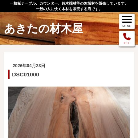
一枚板テーブル、カウンター、銘木端材等の無垢材を販売しています。
一般の人に快く木材を販売する店です。
あきたの材木屋
MENU
メニュー
TEL
TOP
2026年04月23日
作品例
DSC01000
手作りオーダー家具
店舗案内
お問い合わせ
お客様の声
お買い物の流れ