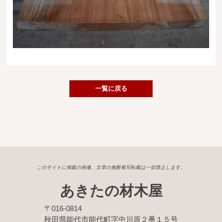
送料・お支払い方法について
ご注文前の注意点
Attention
before ordering
一枚板を直販できる店
一覧に戻る
オイル塗装の
メンテナンスについて
オーダー加工について
ブログ
このサイトに掲載の画像、文章の無断複写転載は一切禁止します。
当店の考え方
あきたの材木屋
カテゴリー
〒016-0814
秋田県能代市能代町字中川原２番１５号