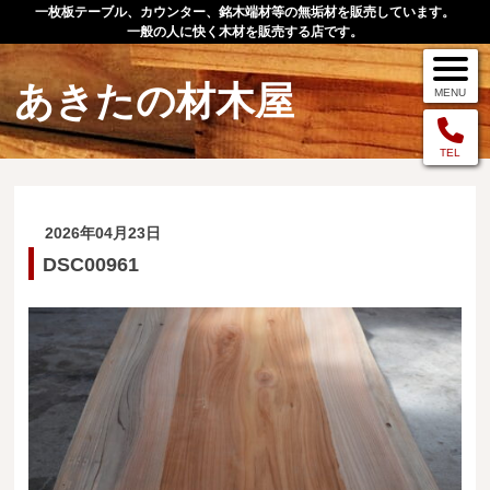
一枚板テーブル、カウンター、銘木端材等の無垢材を販売しています。
一般の人に快く木材を販売する店です。
あきたの材木屋
MENU
メニュー
TEL
TOP
2026年04月23日
作品例
DSC00961
手作りオーダー家具
店舗案内
お問い合わせ
お客様の声
お買い物の流れ