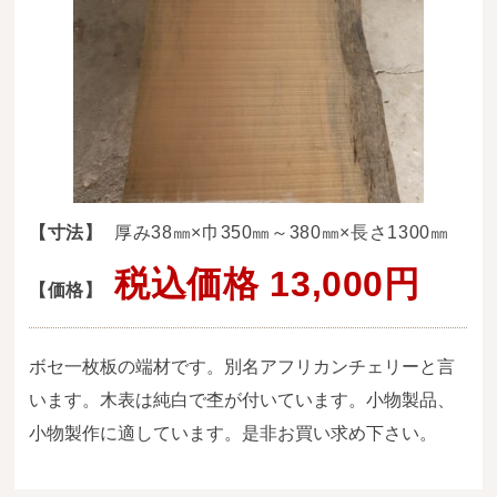
送料・お支払い方法について
ご注文前の注意点
Attention
before ordering
一枚板を直販できる店
オイル塗装の
【寸法】
厚み38㎜×巾350㎜～380㎜×長さ1300㎜
メンテナンスについて
税込価格 13,000円
【価格】
オーダー加工について
ブログ
ボセ一枚板の端材です。別名アフリカンチェリーと言
当店の考え方
います。木表は純白で杢が付いています。小物製品、
小物製作に適しています。是非お買い求め下さい。
カテゴリー