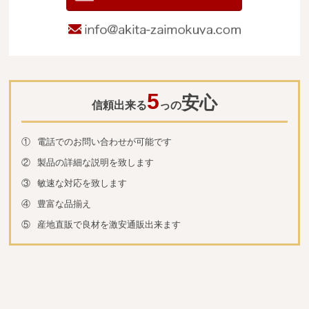
info@akita-za
5
安心
信頼出来る
っの
①
電話でのお問い合わせが可能です
②
製品の詳細な説明を致します
③
敏速な対応を致します
④
豊富な品揃え
⑤
産地直販で良材を激安通販出来ます