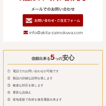
メールでのお
電
09
お問い合わせ
info@akita-za
5
安心
信頼出来る
っの
①
電話でのお問い合わせが可能です
②
製品の詳細な説明を致します
③
敏速な対応を致します
④
豊富な品揃え
⑤
産地直販で良材を激安通販出来ます