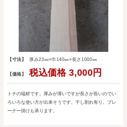
送料・お支払い方法について
ご注文前の注意点
Attention
before ordering
一枚板を直販できる店
オイル塗装の
【寸法】
厚み23㎜×巾140㎜×長さ1000㎜
メンテナンスについて
税込価格 3,000円
【価格】
オーダー加工について
ブログ
トチの端材です。厚みが薄いですが長さが長いのでい
当店の考え方
ろいろな使い方が出来そうです。干し割れ有り。プレ
ーナー掛けも承ります。
カテゴリー