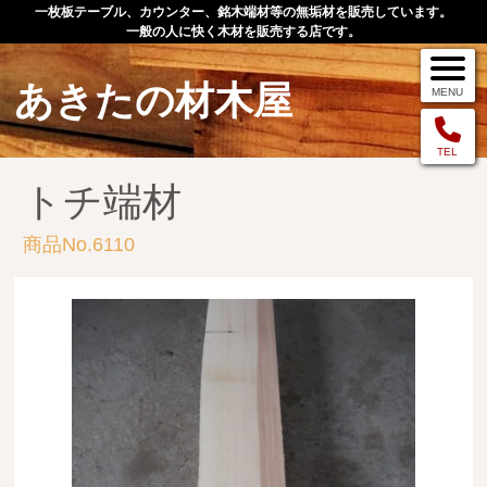
一枚板テーブル、カウンター、銘木端材等の無垢材を販売しています。
一般の人に快く木材を販売する店です。
あきたの材木屋
MENU
メニュー
TEL
トチ端材
TOP
商品No.6110
作品例
手作りオーダー家具
店舗案内
お問い合わせ
お客様の声
お買い物の流れ