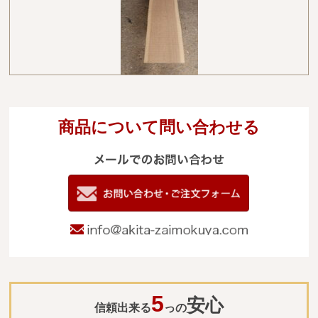
商品について問い合わせる
メールでのお
電
09
お問い合わせ
info@akita-za
5
安心
信頼出来る
っの