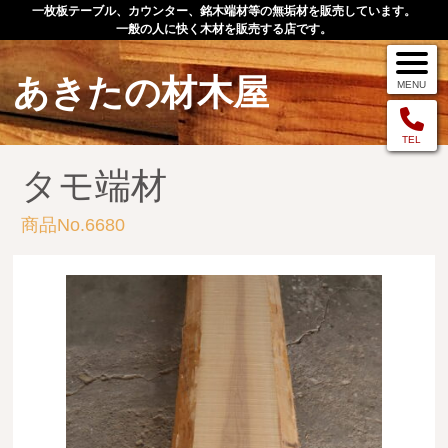
一枚板テーブル、カウンター、銘木端材等の無垢材を販売しています。
一般の人に快く木材を販売する店です。
あきたの材木屋
MENU
メニュー
TEL
タモ端材
TOP
商品No.6680
作品例
手作りオーダー家具
店舗案内
お問い合わせ
お客様の声
お買い物の流れ