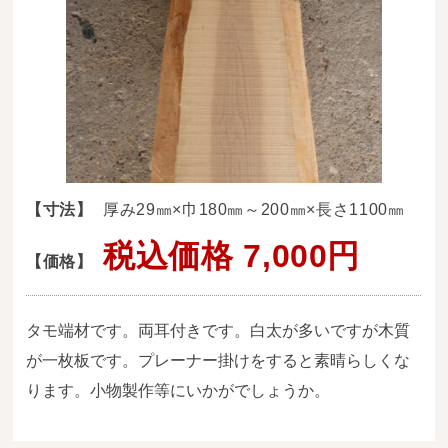
送料・お支払い方法について
ご注文前の注意点
Attention
before ordering
一枚板を直販できる店
オイル塗装の
【寸法】
厚み29㎜×巾180㎜～200㎜×長さ1100㎜
メンテナンスについて
税込価格 7,000円
【価格】
オーダー加工について
ブログ
タモ端材です。両耳付きです。白太が多いですが木質
当店の考え方
が一枚板です。プレーナー掛けをすると素晴らしくな
ります。小物製作等にいかがでしょうか。
カテゴリー