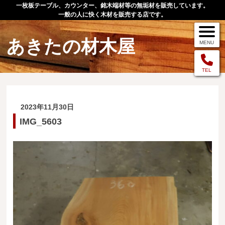
一枚板テーブル、カウンター、銘木端材等の無垢材を販売しています。
一般の人に快く木材を販売する店です。
あきたの材木屋
MENU
メニュー
TEL
TOP
2023年11月30日
作品例
IMG_5603
手作りオーダー家具
店舗案内
お問い合わせ
お客様の声
お買い物の流れ