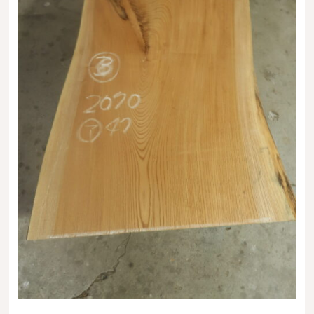
送料・お支払い方法について
ご注文前の注意点
Attention
before ordering
一枚板を直販できる店
オイル塗装の
メンテナンスについて
オーダー加工について
ブログ
当店の考え方
カテゴリー