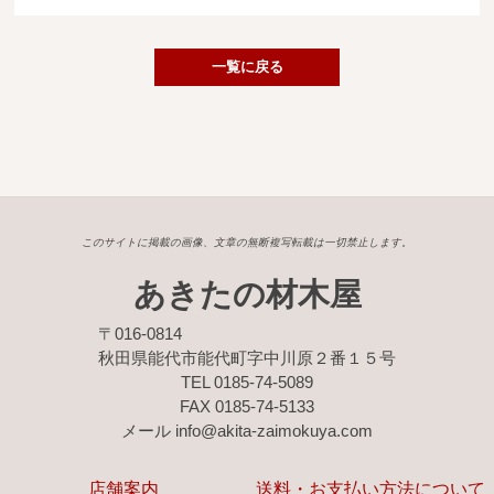
広葉樹一枚板
銘木製品
一覧に戻る
商品検索
このサイトに掲載の画像、文章の無断複写転載は一切禁止します。
あきたの材木屋
〒016-0814
秋田県能代市能代町字中川原２番１５号
TEL 0185-74-5089
FAX 0185-74-5133
メール info@akita-zaimokuya.com
店舗案内
送料・お支払い方法について