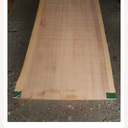
送料・お支払い方法について
ご注文前の注意点
Attention
before ordering
一枚板を直販できる店
オイル塗装の
メンテナンスについて
オーダー加工について
ブログ
当店の考え方
カテゴリー