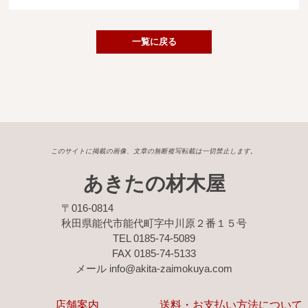
広葉樹一枚板
銘木製品
一覧に戻る
商品検索
このサイトに掲載の画像、文章の無断複写転載は一切禁止します。
あきたの材木屋
〒016-0814
秋田県能代市能代町字中川原２番１５号
TEL 0185-74-5089
FAX 0185-74-5133
メール info@akita-zaimokuya.com
店舗案内
送料・お支払い方法について