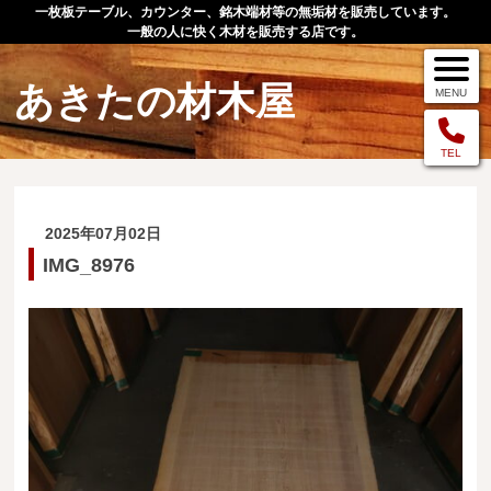
一枚板テーブル、カウンター、銘木端材等の無垢材を販売しています。
一般の人に快く木材を販売する店です。
あきたの材木屋
MENU
メニュー
TEL
TOP
2025年07月02日
作品例
IMG_8976
手作りオーダー家具
店舗案内
お問い合わせ
お客様の声
お買い物の流れ