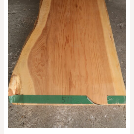
送料・お支払い方法について
ご注文前の注意点
Attention
before ordering
一枚板を直販できる店
オイル塗装の
メンテナンスについて
オーダー加工について
ブログ
当店の考え方
カテゴリー