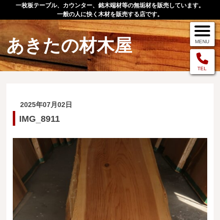
一枚板テーブル、カウンター、銘木端材等の無垢材を販売しています。
一般の人に快く木材を販売する店です。
あきたの材木屋
MENU
メニュー
TEL
TOP
2025年07月02日
作品例
IMG_8911
手作りオーダー家具
店舗案内
お問い合わせ
お客様の声
お買い物の流れ