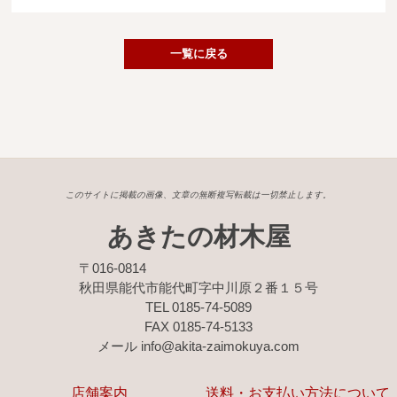
広葉樹一枚板
銘木製品
一覧に戻る
商品検索
このサイトに掲載の画像、文章の無断複写転載は一切禁止します。
あきたの材木屋
〒016-0814
秋田県能代市能代町字中川原２番１５号
TEL 0185-74-5089
FAX 0185-74-5133
メール info@akita-zaimokuya.com
店舗案内
送料・お支払い方法について