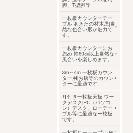
脚、T型脚等
一枚板カウンターテー
ブル あきたの材木屋|自
然な色合い形が魅力で
す。
一枚板カウンターにお
薦め 幅60㎝以上自然な
風合いを楽しめます。
3m～4m 一枚板カウン
ター用|お店等のカウン
ターに最適です。
耳付き一枚板天板 ワー
クデスク|PC（パソコ
ン）デスク、ローテー
ブル等に最適な一枚板
です。
一枚板ローテーブル PC