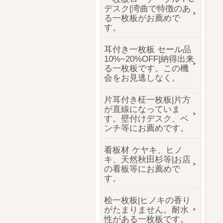
デスク|湾曲で特徴のあ
る一枚板がお薦めで
す。
耳付き一枚板 セール品
10%~20%OFF|納得出来
る一枚板です。この機
会をお見逃しなく。
片耳付き柾一枚板|片方
が直線になっていま
す。壁付けデスク、ベ
ンチ等にお薦めです。
看板材 ケヤキ、ヒノ
キ、天然秋田杉等|お店
の看板等にお薦めで
す。
桧一枚板|ヒノキの香り
がたまりません。耐水
性がある一枚板です。