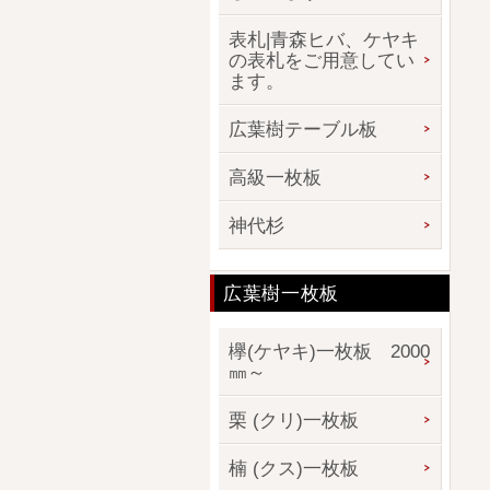
表札|青森ヒバ、ケヤキ
の表札をご用意してい
ます。
広葉樹テーブル板
高級一枚板
神代杉
広葉樹一枚板
欅(ケヤキ)一枚板 2000
㎜～
栗 (クリ)一枚板
楠 (クス)一枚板