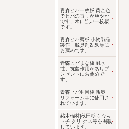
青森ヒバ一枚板|黄金色
でヒバの香りが爽やか
です。水に強い一枚板
です。
青森ヒバ薄板|小物製品
製作、脱臭剤効果等に
お薦めです。
青森ヒバまな板|耐水
性、抗菌作用がありプ
レゼントにお薦めで
す。
青森ヒバ羽目板|新築、
リフォーム等に使用さ
れています。
銘木端材|秋田杉 ケヤキ
トチ クリ クス等を掲載
しています。