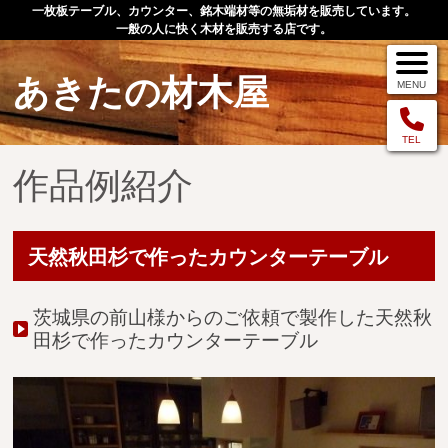
一枚板テーブル、カウンター、銘木端材等の無垢材を販売しています。
一般の人に快く木材を販売する店です。
あきたの材木屋
MENU
メニュー
TEL
作品例紹介
TOP
作品例
天然秋田杉で作ったカウンターテーブル
手作りオーダー家具
店舗案内
茨城県の前山様からのご依頼で製作した天然秋
田杉で作ったカウンターテーブル
お問い合わせ
お客様の声
お買い物の流れ