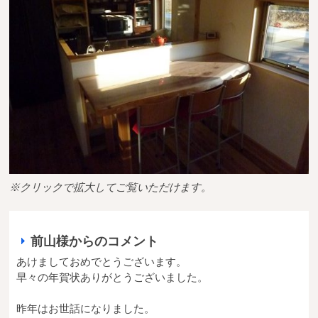
送料・お支払い方法について
ご注文前の注意点
Attention
before ordering
一枚板を直販できる店
オイル塗装の
メンテナンスについて
オーダー加工について
※クリックで拡大してご覧いただけます。
ブログ
前山様からのコメント
当店の考え方
あけましておめでとうございます。
早々の年賀状ありがとうございました。
カテゴリー
昨年はお世話になりました。