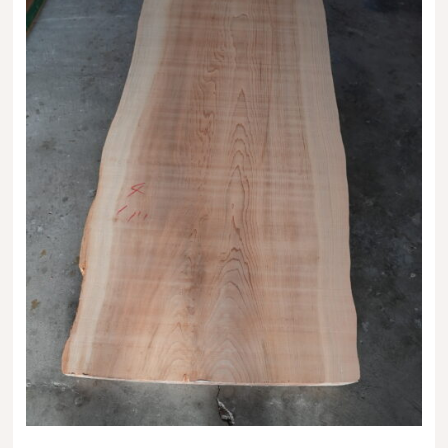
送料・お支払い方法について
ご注文前の注意点
Attention
before ordering
一枚板を直販できる店
オイル塗装の
メンテナンスについて
オーダー加工について
ブログ
当店の考え方
カテゴリー