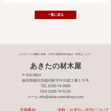
広葉樹一枚板
銘木製品
一覧に戻る
商品検索
このサイトに掲載の画像、文章の無断複写転載は一切禁止します。
あきたの材木屋
〒016-0814
秋田県能代市能代町字中川原２番１５号
TEL 0185-74-5089
FAX 0185-74-5133
メール info@akita-zaimokuya.com
店舗案内
送料・お支払い方法について