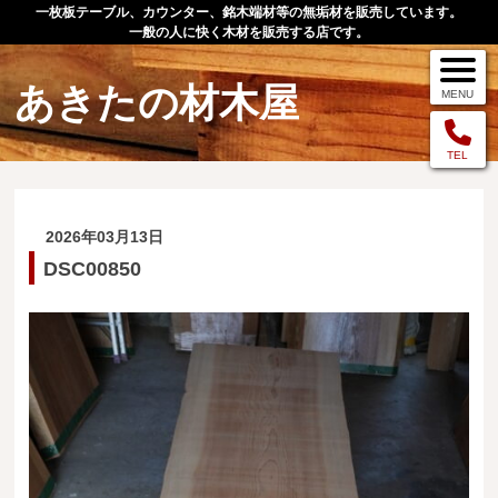
一枚板テーブル、カウンター、銘木端材等の無垢材を販売しています。
一般の人に快く木材を販売する店です。
あきたの材木屋
MENU
メニュー
TEL
TOP
2026年03月13日
作品例
DSC00850
手作りオーダー家具
店舗案内
お問い合わせ
お客様の声
お買い物の流れ